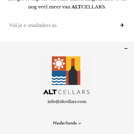
nog veel meer van
ALT
CELLARS.
E-
mail
info@altcellars.com
T
Nederlands
a