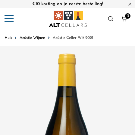
€10 korting op je eerste bestelling!
an naar artikel
Di
0
arti
Huis
Acústic Wijnen
Acústic Celler Wit 2021