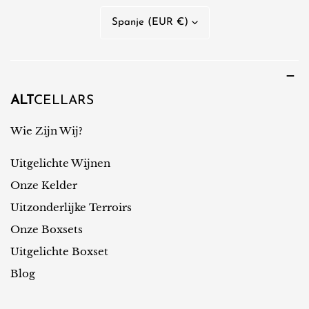
a
L
Spanje (EUR €)
l
a
n
d
/
ALT
CELLARS
r
Wie Zijn Wij?
e
Uitgelichte Wijnen
g
i
Onze Kelder
o
Uitzonderlijke Terroirs
Onze Boxsets
Uitgelichte Boxset
Blog