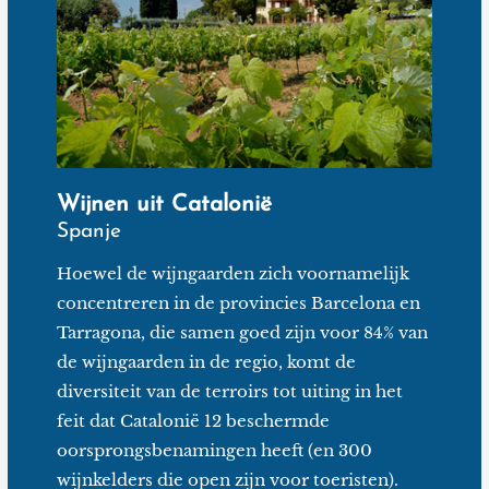
verticaliteit in de wijnen, biologische landbouw
bedrijven en de opbrengst beperken tot tussen de 10
en 30 hl/ha.
Wijnen uit Catalonië
Spanje
Hoewel de wijngaarden zich voornamelijk
concentreren in de provincies Barcelona en
Tarragona, die samen goed zijn voor 84% van
de wijngaarden in de regio, komt de
diversiteit van de terroirs tot uiting in het
feit dat Catalonië 12 beschermde
oorsprongsbenamingen heeft (en 300
wijnkelders die open zijn voor toeristen).