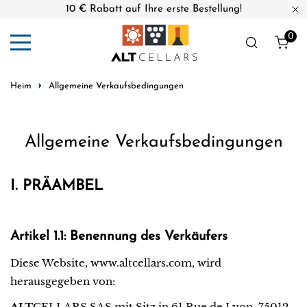
10 € Rabatt auf Ihre erste Bestellung!
nhalt springen
Na
0
Arti
Heim
Allgemeine Verkaufsbedingungen
Allgemeine Verkaufsbedingungen
I. PRÄAMBEL
Artikel 1.1: Benennung des Verkäufers
Diese Website, www.altcellars.com, wird
herausgegeben von:
ALT
CELLARS SAS mit Sitz in 61 Rue de Lyon, 75012