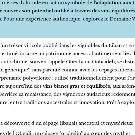
 mètres d'altitude en fait un symbole de
l'adaptation aux t
Découvrez
son potentiel oublié à travers des vins équilibrés
s
. Pour une expérience authentique, explorez le
Domaine 
’un trésor viticole oublié dans les vignobles du Liban ? Le
estimé, incarne un patrimoine ancestral intimement lié à l
 autochtone, souvent appelé Obeidy ou Oubaideh, se disti
lin génétique", sans parenté connue avec les cépages interna
prenante polyvalence : utilisé traditionnellement pour l’ara
pire aujourd’hui des
vins blancs gras et équilibrés
, aux arôm
 Derrière sa renaissance, des vignerons audacieux redonnent
ire, entre traditions ancestrales et innovation. Prêt à explo
 la découverte d’un cépage libanais ancestral et mystérieux
es de l'Obeidi : un cépage "orphelin" au cœur des mythes