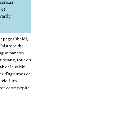
erroirs
 et
Wardy
 cépage Obeidi,
’histoire du
ngue par son
tionaux, tout en
k et le raisin
es d’agrumes et
 vie à un
rer cette pépite