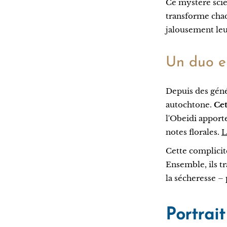
Ce mystère scie
transforme cha
jalousement leu
Un duo e
Depuis des géné
autochtone.
Cet
l'Obeidi apport
notes florales.
L
Cette complicité
Ensemble, ils tr
la sécheresse – 
Portrait