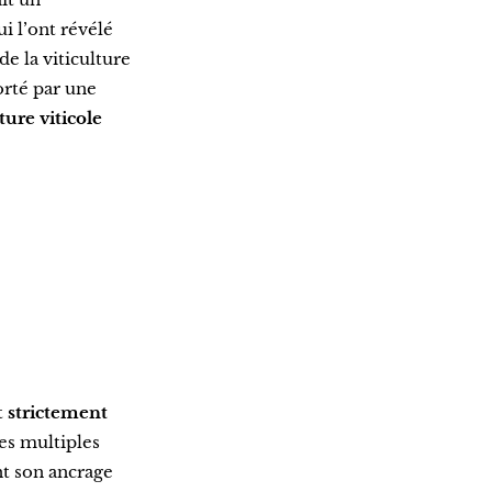
 l’ont révélé
e la viticulture
orté par une
ure viticole
t
strictement
Ses multiples
t son ancrage