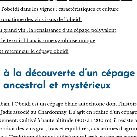
 l'obeidi dans les vignes : caractéristiques et culture
aromatique des vins issus de l'obeidi
au grand vin : la renaissance d'un cépage polyvalent
t le terroir libanais : une symbiose unique
ut retenir sur le cépage obeidi
: à la découverte d’un cépage
 ancestral et mystérieux
iban, l’Obeidi est un cépage blanc autochtone dont l’histoi
 Jadis associé au Chardonnay, il s’agit en réalité d’un cépag
ment. Cultivé à haute altitude (800 à 1 200 m), il résiste a
roduit des vins gras, frais et équilibrés, aux arômes d’agru
ues. Traditionnellement utilisé pour l’arak, ce cépage conna