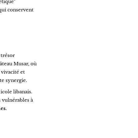
étique"
 qui conservent
 trésor
âteau Musar, où
vivacité et
e synergie.
icole libanais.
s vulnérables à
mes
.