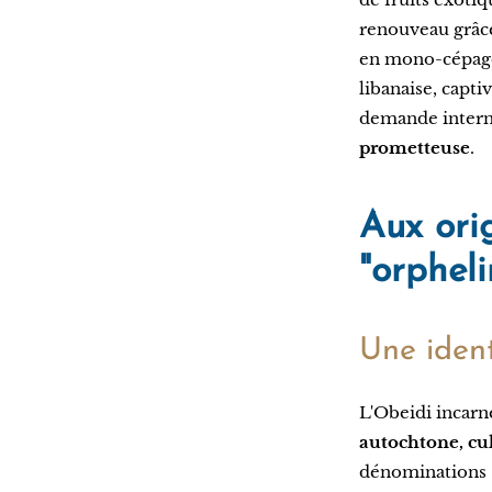
renouveau grâc
en mono-cépage.
libanaise, capt
demande interna
prometteuse
.
Aux ori
"orphel
Une ident
L'Obeidi incarn
autochtone, cul
dénominations 