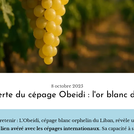
8 octobre 2025
rte du cépage Obeidi : l'or blanc 
 retenir : L'Obeidi, cépage blanc orphelin du Liban, révèle 
lien avéré avec les cépages internationaux
. Sa capacité à 