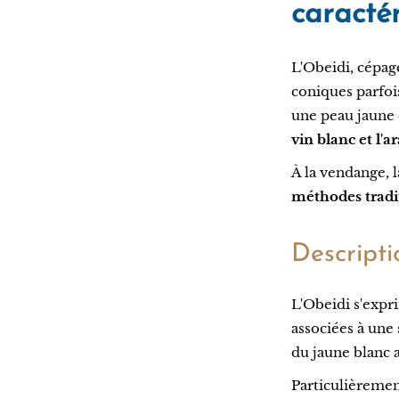
caractér
L'Obeidi, cépag
coniques parfois
une peau jaune 
vin blanc et l'a
À la vendange, l
méthodes tradi
Descripti
L'Obeidi s'expr
associées à une
du jaune blanc a
Particulièremen