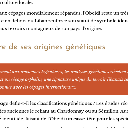
a culture locale.
ux cépages mondialement répandus, l'Obeidi reste un trés
te en dehors du Liban renforce son statut de
symbole identi
aux terroirs montagneux de son pays d'origine.
e de ses origines génétiques
ment aux anciennes hypothèses, les analyses génétiques révèlent
est un cépage orphelin, une signature unique du terroir libanais s
onnue avec les cépages internationaux.
ge défie-t-il les classifications génétiques ? Les études ré
ries anciennes le reliant au Chardonnay ou au Sémillon. Au
é identifiée, faisant de l'Obeidi
un casse-tête pour les spécia