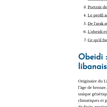
Portrait de
Le profil 
De l'arak 
L'obeidi e
Ce qu'il fa
Obeidi 
libanais
Originaire du L
l’âge de bronze.
unique génétique
climatiques et p
de fruits exotiq