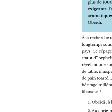
plus de 1000
exigeants
. 
aromatique
Obeidi
.
À la recherche d
longtemps sous-
pays. Ce cépage
statut d’"orphe
révélant une sur
de table, il ins
de pain toasté.
héritage milléna
libanaise ?
Obeidi : à
Aux origin