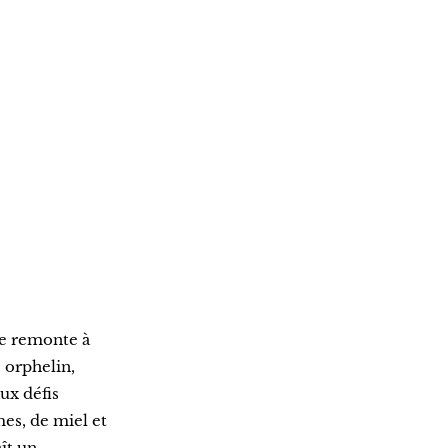
re remonte à
e orphelin,
ux défis
mes, de miel et
ît un