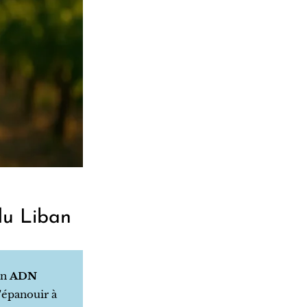
du Liban
un
ADN
s'épanouir à