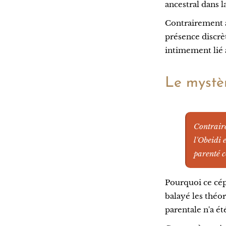
ancestral dans l
Contrairement a
présence discrè
intimement lié 
Le mystèr
Contraire
l'Obeidi 
parenté c
Pourquoi ce cépa
balayé les théo
parentale n'a ét