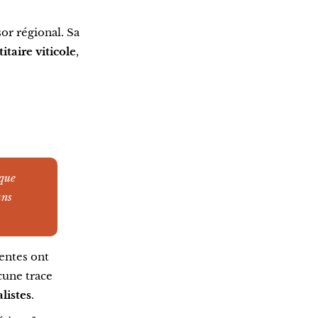
or régional. Sa
taire viticole
,
 que
ans
centes ont
cune trace
listes
.