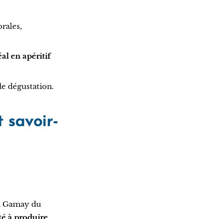
orales,
éal en apéritif
 de dégustation.
t savoir-
un Gamay du
é à produire