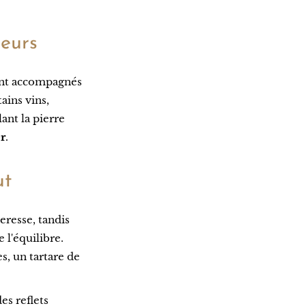
leurs
vent accompagnés
ains vins,
ant la pierre
r
.
ut
heresse, tandis
e l'équilibre.
, un tartare de
des reflets