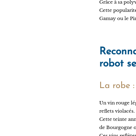
Grâce à sa polyv
Cette popularit
Gamay ou le Pin
Reconnaî
robot se
La robe :
Un vin rouge l
reflets violacés
Cette teinte an
de Bourgogne ou
Ces vins reflète