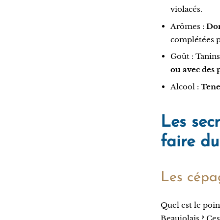
violacés.
Arômes :
Dom
complétées p
Goût : Tanin
ou avec des p
Alcool :
Tene
Les secr
faire d
Les cépag
Quel est le po
Beaujolais ? Ces