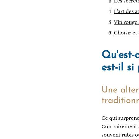
Les secrets
L'art des 
Vin rouge l
Choisir et
Qu'est-
est-il s
Une alter
tradition
Ce qui surprend 
Contrairement au
souvent rubis ou