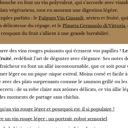
 bouche en font un vin polyvalent, qui s’accorde avec viand
lats végétariens, tout en assurant une digestion légère.
ples parfaits : le
Fulguro Vin Cinsault
, aérien et fruité, q
a délicatesse du cépage, et le
Planeta Cerasuolo di Vittoria
,
e croquant du fruit s’allient à une grande buvabilité.
rre des vins rouges puissants qui écrasent vos papilles ?
Le
fruité
, redéfinit l’art de déguster avec élégance. Ses notes d
fraîcheur en font un allié incontournable, que ce soit pour 
îner léger ou un pique-nique estival. Moins corsé et facile à 
avec des plats surprenants comme le saumon grillé ou les 
crets : de sa robe claire aux arômes délicats, ce vin allie lé
des moments de partage sans chichis.
qu'un vin rouge léger et pourquoi est-il si populaire ?
e un vin rouge léger : un portrait-robot sensoriel