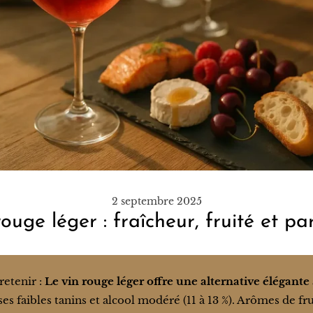
2 septembre 2025
ouge léger : fraîcheur, fruité et p
 retenir :
Le vin rouge léger offre une alternative élégante
 ses faibles tanins et alcool modéré (11 à 13 %). Arômes de fr