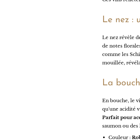
Le nez : 
Le nez révèle d
de notes florale
comme les Schia
mouillée, révél
La bouche
En bouche, le vi
qu'une acidité vi
Parfait pour a
saumon ou des l
Couleur :
Rob