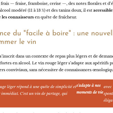
 frais — fraise, framboise, cerise —, des notes florales et d’
lcool modéré (11 à 13 %) et des tanins doux, il est
accessible
les connaisseurs
en quête de fraîcheur.
ce du "facile à boire" : une nouvel
mmer le vin
s’inscrit dans un contexte de repas plus légers et de dema
ortes en alcool. Le vin rouge léger s’adapte aux apéritifs 
s conviviaux, sans nécessiter de connaissances œnologiqu
s'adapte à nos
uge léger répond à une quête de simplicité et
avec
moments de vie
r immédiat. C'est un vin de partage, qui
spont
éléga