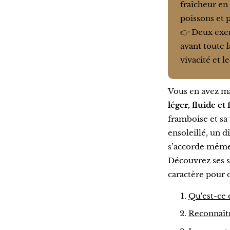
fraîcheur en
poissons et p
👉 Deux exem
avant toute l
vivacité et l
Vous en avez ma
léger, fluide et 
framboise et sa 
ensoleillé, un d
s’accorde même 
Découvrez ses se
caractère pour 
Qu'est-ce 
Reconnaîtr