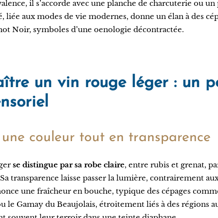
alence, il s’accorde avec une planche de charcuterie ou un 
é, liée aux modes de vie modernes, donne un élan à des c
ot Noir, symboles d’une oenologie décontractée.
tre un vin rouge léger : un po
nsoriel
 une couleur tout en transparence
éger
se distingue par sa robe claire
, entre rubis et grenat, p
. Sa transparence laisse passer la lumière, contrairement au
nonce une fraîcheur en bouche, typique des cépages comme
 le Gamay du Beaujolais, étroitement liés à des régions au 
nt souvent leur terroir dans une teinte diaphane.