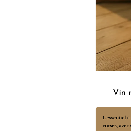
Vin r
L'essentiel à
corsés
, avec