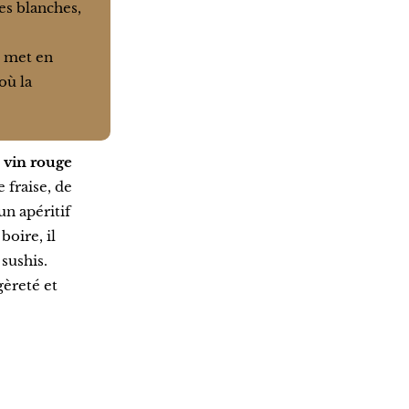
es blanches,
ui met en
 où la
 vin rouge
e fraise, de
un apéritif
boire, il
sushis.
gèreté et