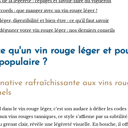
 de la légèreté : cépages et savoir-faire du vigneron
accords : que manger avec un vin rouge léger ?
éger, digestibilité et bien-être : ce qu'il faut savoir
 déguster votre vin rouge léger : nos derniers conseils
ce qu'un vin rouge léger et po
i populaire ?
native rafraîchissante aux vins ro
nels
dans le vin rouge léger, c’est son audace à défier les codes 
x vins rouges tanniques, ce style s’affirme par sa subtilité
 grenat clair, révèle une légèreté visuelle. En bouche, il o