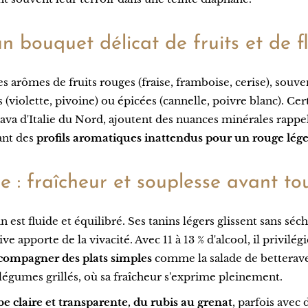
un bouquet délicat de fruits et de f
es arômes de fruits rouges (fraise, framboise, cerise), sou
s (violette, pivoine) ou épicées (cannelle, poivre blanc). Cert
va d'Italie du Nord, ajoutent des nuances minérales rappel
ant des
profils aromatiques inattendus pour un rouge lége
 : fraîcheur et souplesse avant to
n est fluide et équilibré. Ses tanins légers glissent sans séc
ve apporte de la vivacité. Avec 11 à 13 % d'alcool, il privilégi
ccompagner des plats simples
comme la salade de betteraves
égumes grillés, où sa fraîcheur s'exprime pleinement.
e claire et transparente, du rubis au grenat
, parfois avec 