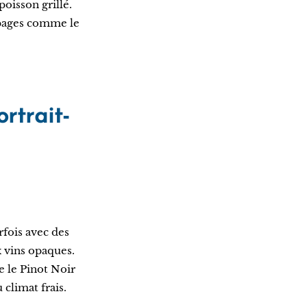
poisson grillé.
épages comme le
rtrait-
arfois avec des
x vins opaques.
 le Pinot Noir
climat frais.