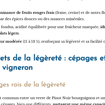
inance de fruits rouges frais
(fraise, cerise) et de notes fl
ar des épices douces ou des nuances minérales.
s fondus, acidité équilibrée pour une fraîcheur marquée,
id
lats légers
.
ur modérée
(11 à 13 %), renforçant sa légèreté et sa facilité
ets de la légèreté : cépages e
u vigneron
es rois de la légèreté
int commun entre un verre de Pinot Noir bourguignon et 
 cépages, bien que différents,
partagent une même capacit