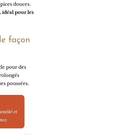
épices douces.
, idéal pour les
le façon
nde pour des
prolongés
es poussées.
anéité et
nce.