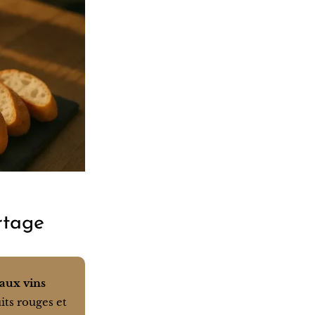
artage
 aux vins
uits rouges et