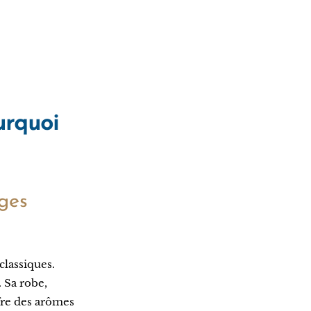
urquoi
uges
classiques.
. Sa robe,
ffre des arômes