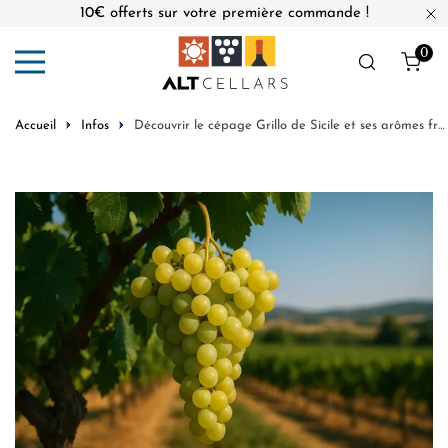
10€ offerts sur votre première commande !
er au contenu
Fe
0
Obj
Accueil
Infos
Découvrir le cépage Grillo de Sicile et ses arômes fruités