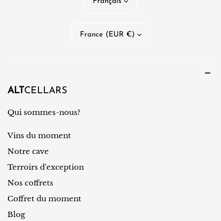
Français
a
n
P
France (EUR €)
g
a
u
y
e
s
/
ALT
CELLARS
r
Qui sommes-nous?
é
Vins du moment
g
i
Notre cave
o
Terroirs d'exception
n
Nos coffrets
Coffret du moment
Blog