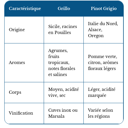
Caractéristique
Grillo
Pinot Grigio
Italie du Nord,
Sicile, racines
Origine
Alsace,
en Pouilles
Oregon
Agrumes,
fruits
Pomme verte,
Aromes
tropicaux,
citron, arômes
notes florales
floraux légers
et salines
Moyen, acidité
Léger, acidité
Corps
vive, sec
marquée
Cuves inox ou
Variée selon
Vinification
Marsala
les régions