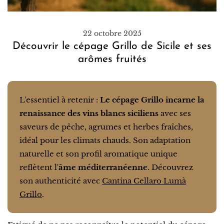
22 octobre 2025
Découvrir le cépage Grillo de Sicile et ses
arômes fruités
L'essentiel à retenir :
Le cépage Grillo incarne la
renaissance des vins blancs siciliens
avec ses
saveurs de pêche, agrumes et herbes fraîches,
idéal pour les climats chauds. Son adaptation
naturelle et son profil aromatique unique
reflètent l'
âme méditerranéenne
. Découvrez
son authenticité avec
Cantina Cellaro Lumà
Grillo
.