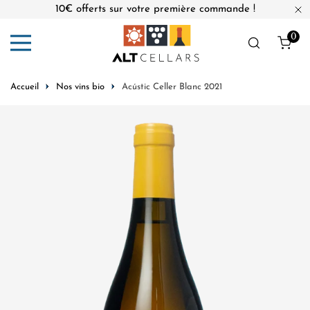
10€ offerts sur votre première commande !
er au contenu
Fe
0
Obj
Accueil
Nos vins bio
Acústic Celler Blanc 2021