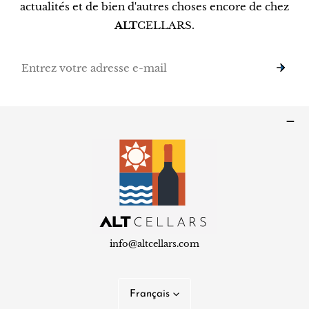
actualités et de bien d'autres choses encore de chez
ALT
CELLARS.
E-
mail
info@altcellars.com
L
Français