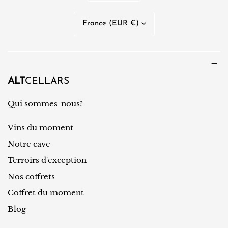
a
n
P
France (EUR €)
g
a
u
y
e
s
/
ALT
CELLARS
r
Qui sommes-nous?
é
Vins du moment
g
i
Notre cave
o
Terroirs d'exception
n
Nos coffrets
Coffret du moment
Blog