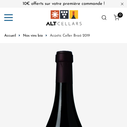
10€ offerts sur votre première commande !
er au contenu
Fe
0
Obj
Accueil
Nos vins bio
Acústic Celler Braó 2019