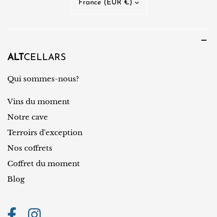
France (EUR €)
g
a
u
y
e
s
/
ALT
CELLARS
r
Qui sommes-nous?
é
Vins du moment
g
i
Notre cave
o
Terroirs d'exception
n
Nos coffrets
Coffret du moment
Blog