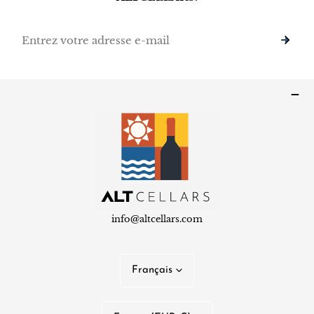
E-
mail
info@altcellars.com
L
Français
a
n
P