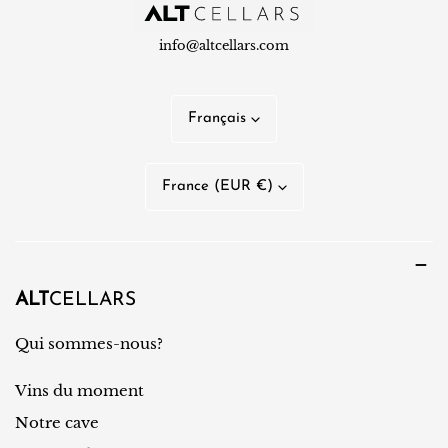
info@altcellars.com
L
Français
a
n
P
France (EUR €)
g
a
u
y
e
s
/
ALT
CELLARS
r
Qui sommes-nous?
é
Vins du moment
g
i
Notre cave