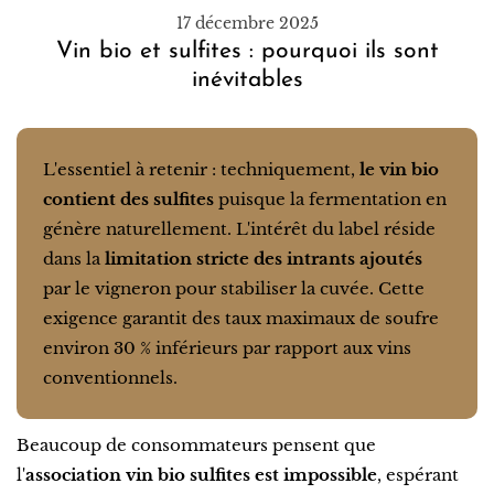
17 décembre 2025
Vin bio et sulfites : pourquoi ils sont
inévitables
L'essentiel à retenir : techniquement,
le vin bio
contient des sulfites
puisque la fermentation en
génère naturellement. L'intérêt du label réside
dans la
limitation stricte des intrants ajoutés
par le vigneron pour stabiliser la cuvée. Cette
exigence garantit des taux maximaux de soufre
environ 30 % inférieurs par rapport aux vins
conventionnels.
Beaucoup de consommateurs pensent que
l'
association vin bio sulfites est impossible
, espérant