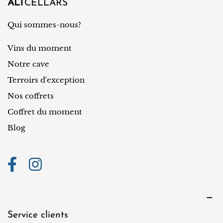
/
ALT
CELLARS
r
Qui sommes-nous?
é
Vins du moment
g
i
Notre cave
o
Terroirs d'exception
n
Nos coffrets
Coffret du moment
Blog
Service clients