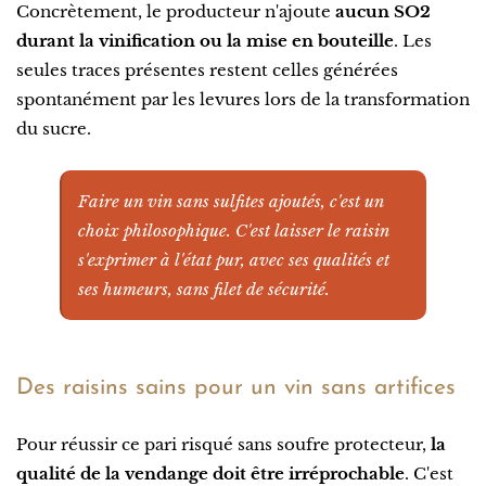
Concrètement, le producteur n'ajoute
aucun SO2
durant la vinification ou la mise en bouteille
. Les
seules traces présentes restent celles générées
spontanément par les levures lors de la transformation
du sucre.
Faire un vin sans sulfites ajoutés, c'est un
choix philosophique. C'est laisser le raisin
s'exprimer à l'état pur, avec ses qualités et
ses humeurs, sans filet de sécurité.
Des raisins sains pour un vin sans artifices
Pour réussir ce pari risqué sans soufre protecteur,
la
qualité de la vendange doit être irréprochable
. C'est