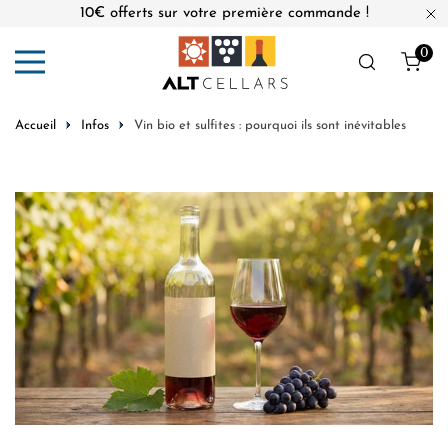
10€ offerts sur votre première commande !
er au contenu
Fe
0
Obj
Accueil
Infos
Vin bio et sulfites : pourquoi ils sont inévitables