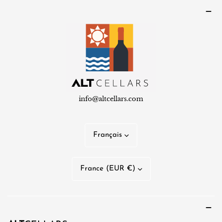
info@altcellars.com
L
Français
a
n
P
France (EUR €)
g
a
u
y
e
s