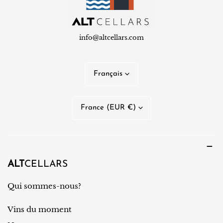
info@altcellars.com
L
Français
a
n
P
France (EUR €)
g
a
u
y
e
s
/
ALT
CELLARS
r
Qui sommes-nous?
é
Vins du moment
g