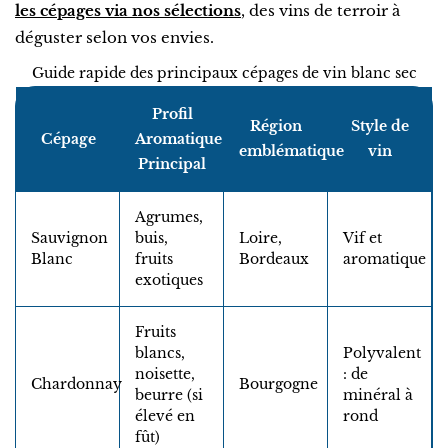
les cépages via nos sélections
, des vins de terroir à
déguster selon vos envies.
Guide rapide des principaux cépages de vin blanc sec
Profil
Région
Style de
Cépage
Aromatique
emblématique
vin
Principal
Agrumes,
Sauvignon
buis,
Loire,
Vif et
Blanc
fruits
Bordeaux
aromatique
exotiques
Fruits
blancs,
Polyvalent
noisette,
: de
Chardonnay
Bourgogne
beurre (si
minéral à
élevé en
rond
fût)