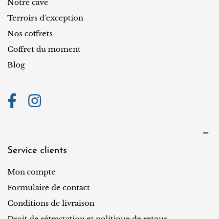
i
Notre cave
o
Terroirs d'exception
n
Nos coffrets
Coffret du moment
Blog
Service clients
Mon compte
Formulaire de contact
Conditions de livraison
Droit de rétractation et politique de retour