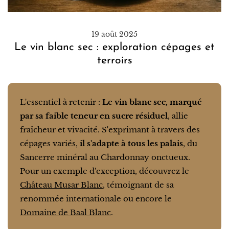
19 août 2025
Le vin blanc sec : exploration cépages et
terroirs
L'essentiel à retenir :
Le vin blanc sec, marqué
par sa faible teneur en sucre résiduel
, allie
fraîcheur et vivacité. S'exprimant à travers des
cépages variés,
il s'adapte à tous les palais
, du
Sancerre minéral au Chardonnay onctueux.
Pour un exemple d'exception, découvrez le
Château Musar Blanc
, témoignant de sa
renommée internationale ou encore le
Domaine de Baal Blanc
.