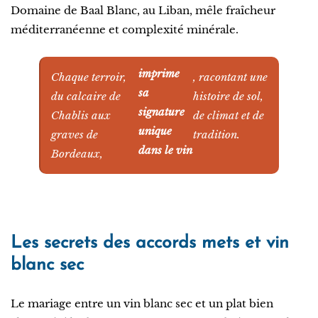
Domaine de Baal Blanc, au Liban, mêle fraîcheur
méditerranéenne et complexité minérale.
imprime
Chaque terroir,
, racontant une
sa
du calcaire de
histoire de sol,
signature
Chablis aux
de climat et de
unique
graves de
tradition.
dans le vin
Bordeaux,
Les secrets des accords mets et vin
blanc sec
Le mariage entre un vin blanc sec et un plat bien