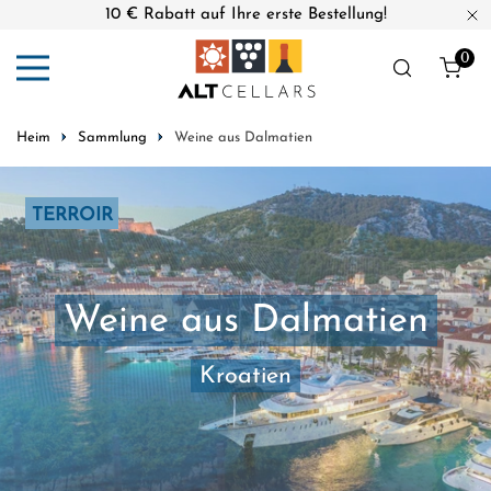
10 € Rabatt auf Ihre erste Bestellung!
nhalt springen
Na
0
Arti
Heim
Sammlung
Weine aus Dalmatien
TERROIR
Weine aus Dalmatien
Kroatien