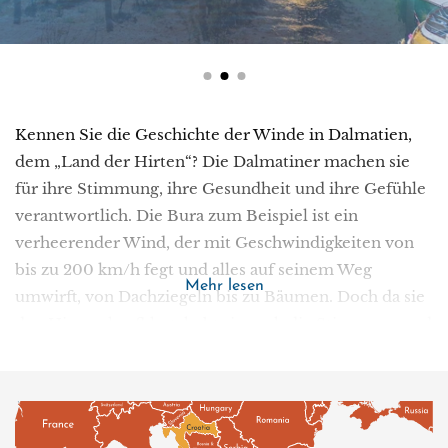
Kennen Sie die Geschichte der Winde in Dalmatien,
dem „Land der Hirten“? Die Dalmatiner machen sie
für ihre Stimmung, ihre Gesundheit und ihre Gefühle
verantwortlich. Die Bura zum Beispiel ist ein
verheerender Wind, der mit Geschwindigkeiten von
bis zu 200 km/h fegt und alles auf seinem Weg
Mehr lesen
umwirft, von Dachziegeln bis zu Bäumen. Doch da sie
den Himmel aufklart, hebt sie auch die Stimmung und
belebt die Menschen. Im Gegensatz dazu ist der Jugo
ein feuchter Wind, der dunkle Wolken, Stürme und
schlechte Laune mit sich bringt. In vergangenen
Jahrhunderten wurde er sogar von Kriminellen als