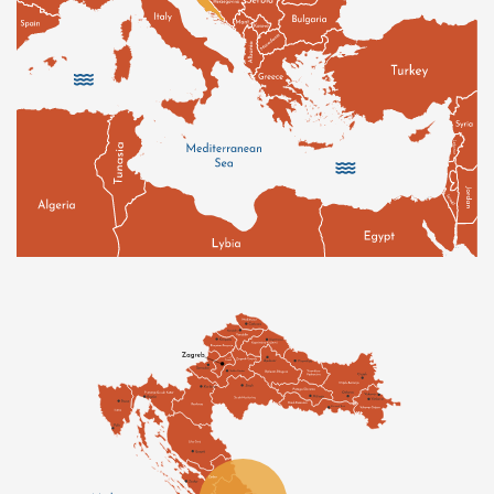
Verteidigungsgrund genutzt, um ihre Strafen zu
mildern. Während der Republik Dubrovnik war es
verboten, bei Jugo-Wetter Versammlungen
abzuhalten oder politische oder juristische
Entscheidungen zu treffen.
Diese Winde formen und gestalten das Land. Sie
treiben es dem Meer entgegen, so wie sie einst Marco
Polo trieben – die Dalmatiner sind überzeugt, dass der
Seefahrer seine Kindheit in einem der gotischen
Häuser in der Altstadt von Korčula verbrachte.
Manche Historiker halten das für plausibel. Um sich
vor der Kraft der Winde zu schützen, sind die
Weinberge Mitteldalmatiens von Trockenmauern
umgeben, hinter denen die Reben vereinzelt wachsen.
Und auf der Insel Hvar, in der Ebene von Stari Grad,
wo die Agrarlandschaft seit dem 6. Jahrhundert v. Chr.