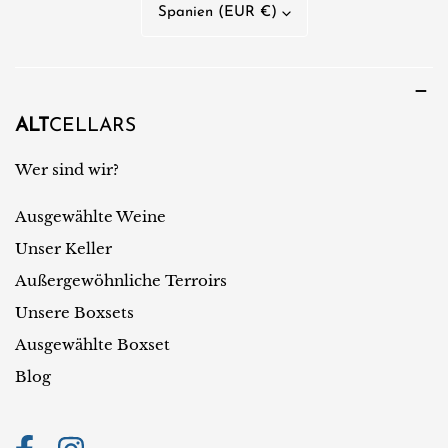
L
Spanien (EUR €)
a
a
c
n
h
d
e
/
ALT
CELLARS
R
Wer sind wir?
e
Ausgewählte Weine
g
i
Unser Keller
o
Außergewöhnliche Terroirs
n
Unsere Boxsets
Ausgewählte Boxset
Blog