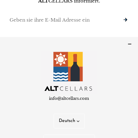
ALT
CELLARS informiert.
Email
info@altcellars.com
S
Deutsch
p
r