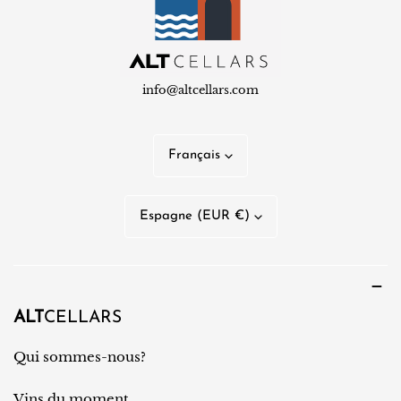
info@altcellars.com
L
Français
a
n
P
Espagne (EUR €)
g
a
u
y
e
s
/
ALT
CELLARS
r
Qui sommes-nous?
é
Vins du moment