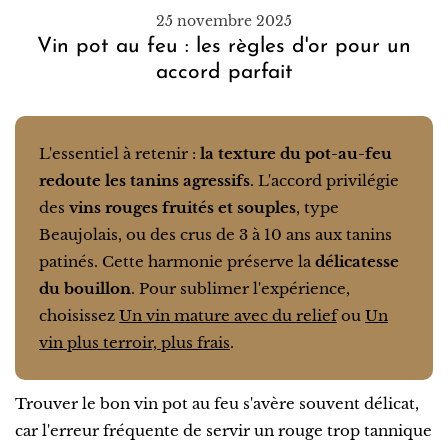
25 novembre 2025
Vin pot au feu : les règles d'or pour un
accord parfait
L'essentiel à retenir :
la texture du pot-au-feu
redoute les tanins agressifs
. L'accord privilégie
des
vins rouges fruités et souples
, type
Beaujolais, ou des crus de 3 à 10 ans aux tanins
patinés. Cette harmonie préserve la
délicatesse
du bouillon
. Pour sublimer l'expérience,
choisissez
Un vin mature avec du relief
ou
Un
vin plus terroir, plus frais
.
Trouver le bon vin pot au feu s'avère souvent délicat,
car l'erreur fréquente de servir un rouge trop tannique