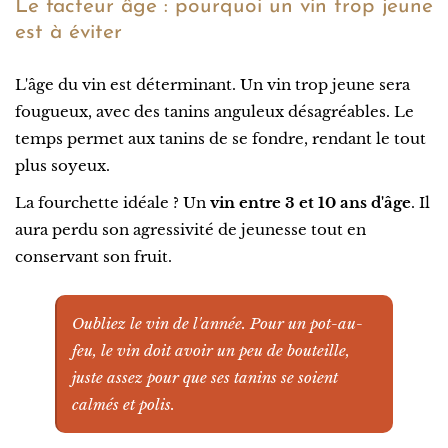
Le facteur âge : pourquoi un vin trop jeune
est à éviter
L'âge du vin est déterminant. Un vin trop jeune sera
fougueux, avec des tanins anguleux désagréables. Le
temps permet aux tanins de se fondre, rendant le tout
plus soyeux.
La fourchette idéale ? Un
vin entre 3 et 10 ans d'âge
. Il
aura perdu son agressivité de jeunesse tout en
conservant son fruit.
Oubliez le vin de l'année. Pour un pot-au-
feu, le vin doit avoir un peu de bouteille,
juste assez pour que ses tanins se soient
calmés et polis.