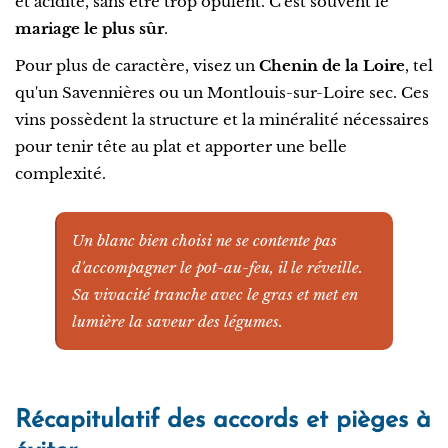
et acidité, sans être trop opulent. C'est souvent le
mariage le plus sûr
.
Pour plus de caractère, visez un
Chenin de la Loire
, tel
qu'un Savennières ou un Montlouis-sur-Loire sec. Ces
vins possèdent la structure et la minéralité nécessaires
pour tenir tête au plat et apporter une belle
complexité.
Un blanc bien choisi ne se contente pas
d'accompagner le pot-au-feu, il le réveille.
Sa vivacité tranche avec le gras et met en
lumière la saveur des légumes.
Récapitulatif des accords et pièges à