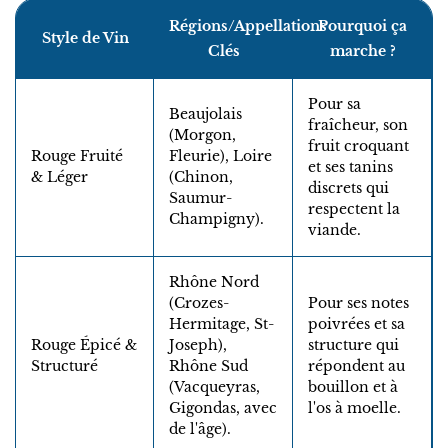
Régions/Appellations
Pourquoi ça
Style de Vin
Clés
marche ?
Pour sa
Beaujolais
fraîcheur, son
(Morgon,
fruit croquant
Rouge Fruité
Fleurie), Loire
et ses tanins
& Léger
(Chinon,
discrets qui
Saumur-
respectent la
Champigny).
viande.
Rhône Nord
(Crozes-
Pour ses notes
Hermitage, St-
poivrées et sa
Rouge Épicé &
Joseph),
structure qui
Structuré
Rhône Sud
répondent au
(Vacqueyras,
bouillon et à
Gigondas, avec
l'os à moelle.
de l'âge).