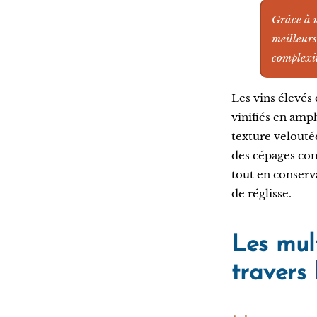
Grâce à u
meilleurs
complexit
Les vins élevés 
vinifiés en amp
texture veloutée
des cépages com
tout en conserv
de réglisse.
Les mul
travers l