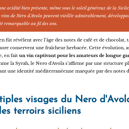
ne acidité bien présente, même sous le soleil généreux de la Sicile,
 vins de Nero d’Avola peuvent vieillir admirablement, développa
é remarquable au fil des ans.
en fût révèlent avec l’âge des notes de café et de chocolat,
hore conservent une fraîcheur herbacée. Cette évolution, a
, en fait
un vin captivant pour les amateurs de longue ga
me la Syrah, le Nero d'Avola s’affirme par une structure pl
ant une identité méditerranéenne marquée par des notes d
tiples visages du Nero d'Avol
es terroirs siciliens