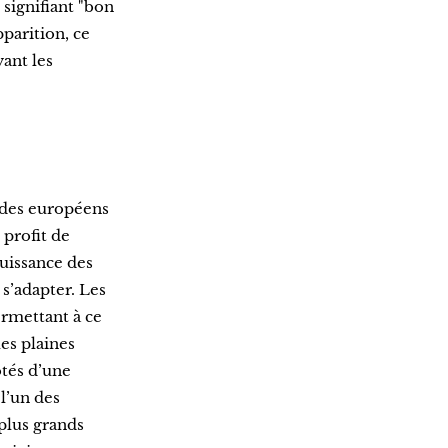
, signifiant "bon
parition, ce
vant les
sides européens
 profit de
puissance des
s’adapter. Les
ermettant à ce
les plaines
otés d’une
 l’un des
 plus grands