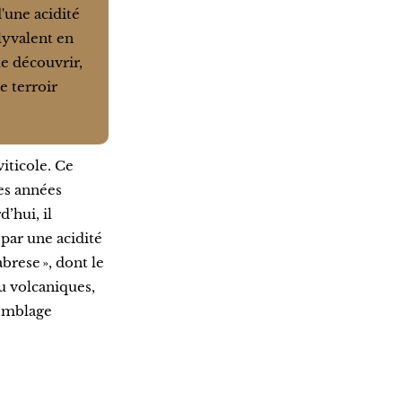
'une acidité
lyvalent en
le découvrir,
e terroir
iticole. Ce
des années
’hui, il
par une acidité
rese », dont le
ou volcaniques,
semblage