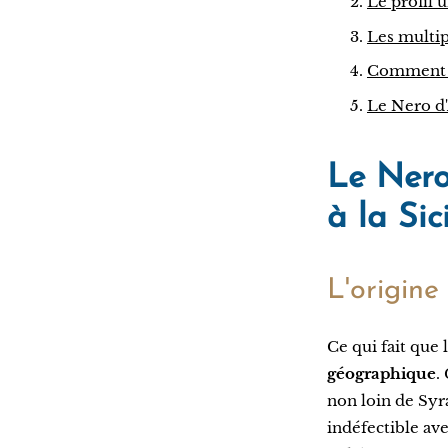
Le profil 
Les multipl
Comment dé
Le Nero d'A
Le Nero
à la Sic
L'origine
Ce qui fait que 
géographique
.
non loin de Syr
indéfectible ave