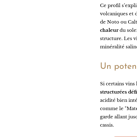
Ce profil s’exp
volcaniques et 
de Noto ou Calt
chaleur
du solei
structure. Les 
minéralité salin
Un poten
Si certains vin
structurées déf
acidité bien in
comme le "Mate
garde allant jus
cassis.