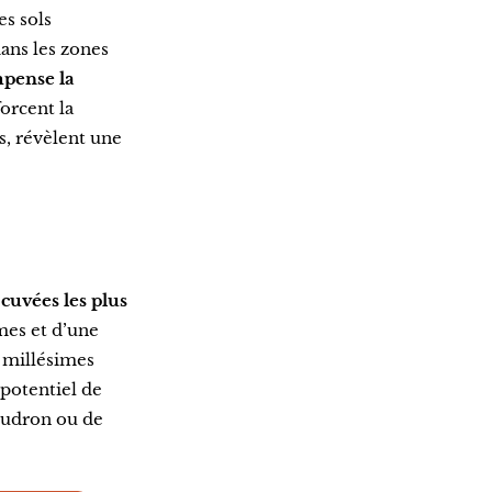
es sols
ans les zones
mpense la
forcent la
s, révèlent une
 cuvées les plus
mes et d’une
s millésimes
potentiel de
goudron ou de