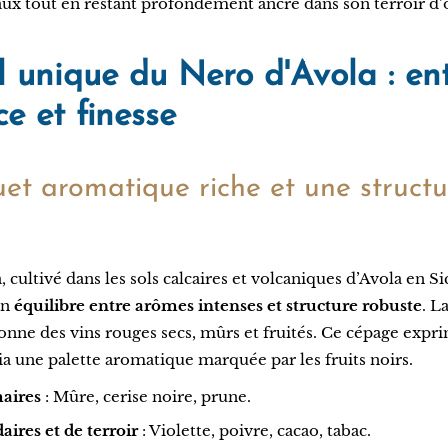
x tout en restant profondément ancré dans son terroir d’o
l unique du Nero d'Avola : en
e et finesse
et aromatique riche et une structu
 cultivé dans les sols calcaires et volcaniques d’Avola en Sic
on
équilibre entre arômes intenses et structure robuste
. L
donne des vins rouges secs, mûrs et fruités. Ce cépage exp
ia une palette aromatique marquée par les fruits noirs.
aires
: Mûre, cerise noire, prune.
ires et de terroir
: Violette, poivre, cacao, tabac.