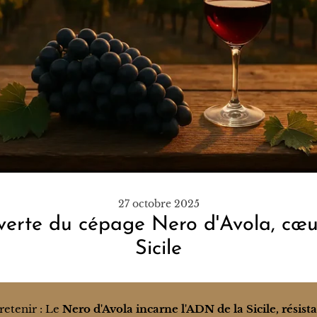
27 octobre 2025
erte du cépage Nero d'Avola, cœu
Sicile
 retenir : Le
Nero d'Avola incarne l'ADN de la Sicile, résist