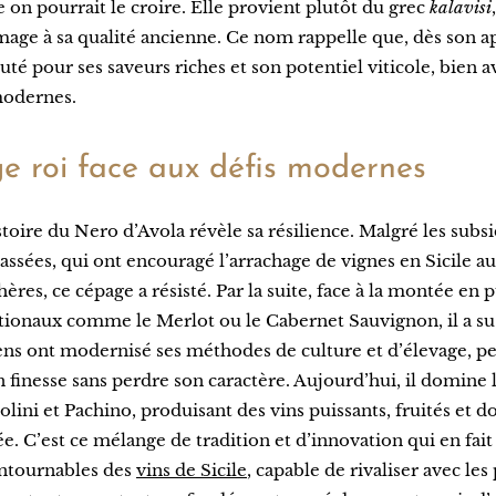
on pourrait le croire. Elle provient plutôt du grec
kalavisi
mage à sa qualité ancienne. Ce nom rappelle que, dès son ap
uté pour ses saveurs riches et son potentiel viticole, bien a
 modernes.
e roi face aux défis modernes
istoire du Nero d’Avola révèle sa résilience. Malgré les sub
ssées, qui ont encouragé l’arrachage de vignes en Sicile au
ères, ce cépage a résisté. Par la suite, face à la montée en 
tionaux comme le Merlot ou le Cabernet Sauvignon, il a su 
iens ont modernisé ses méthodes de culture et d’élevage, p
 finesse sans perdre son caractère. Aujourd’hui, il domine 
olini et Pachino, produisant des vins puissants, fruités et d
ée. C’est ce mélange de tradition et d’innovation qui en fait
ntournables des
vins de Sicile
, capable de rivaliser avec les