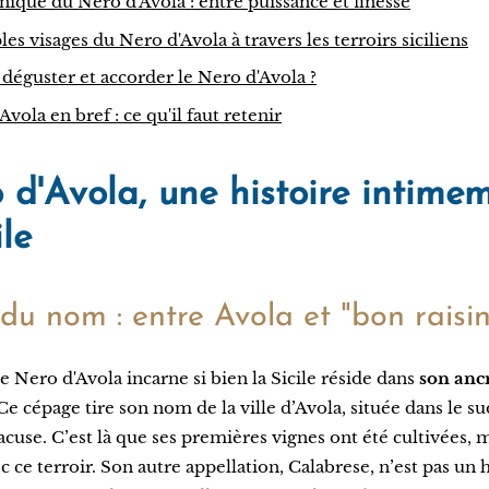
unique du Nero d'Avola : entre puissance et finesse
es visages du Nero d'Avola à travers les terroirs siciliens
guster et accorder le Nero d'Avola ?
vola en bref : ce qu'il faut retenir
 d'Avola, une histoire intimem
ile
 du nom : entre Avola et "bon raisin
le Nero d'Avola incarne si bien la Sicile réside dans
son anc
 Ce cépage tire son nom de la ville d’Avola, située dans le sud
acuse. C’est là que ses premières vignes ont été cultivées, 
c ce terroir. Son autre appellation, Calabrese, n’est pas un 