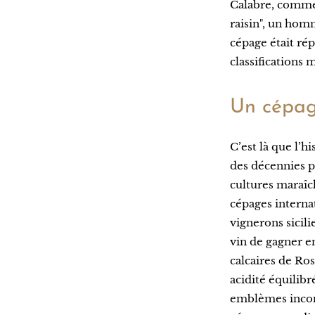
Calabre, comme 
raisin", un hom
cépage était rép
classifications
Un cépag
C’est là que l’h
des décennies pa
cultures maraîch
cépages interna
vignerons sicil
vin de gagner en
calcaires de Ros
acidité équilibr
emblèmes inco