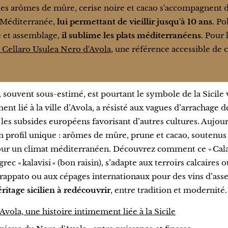
Ses arômes de mûre, cerise noire et cacao s'accompagnent d
Méditerranée,
lui permettant de vieillir jusqu'à 10 ans
. Po
et assemblage,
il sublime les plats méditerranéens
. Pour 
 Cellaro Usulea Nero d'Avola
, une référence accessible de c
 souvent sous-estimé, est pourtant le symbole de la Sicile v
nt lié à la ville d’Avola, a résisté aux vagues d’arrachage 
les subsides européens favorisant d’autres cultures. Aujourd
n profil unique : arômes de mûre, prune et cacao, soutenus 
r un climat méditerranéen. Découvrez comment ce « Calab
ec « kalavisi » (bon raisin), s’adapte aux terroirs calcaires 
 Frappato ou aux cépages internationaux pour des vins d’as
ritage sicilien à redécouvrir
, entre tradition et modernité.
Avola, une histoire intimement liée à la Sicile