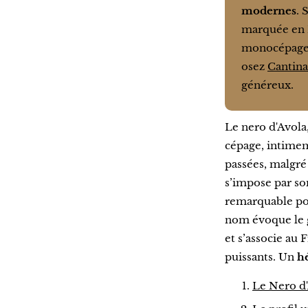
modernes
. 
marquée en 
monocépage 
osez
Cantina
généreux.
Le nero d'Avola,
cépage, intimeme
passées, malgré 
s’impose par so
remarquable pou
nom évoque le gr
et s’associe au
puissants. Un
hé
Le Nero d'