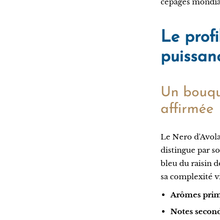
cépages mondiau
Le profi
puissanc
Un bouqu
affirmée
Le Nero d'Avola,
distingue par s
bleu du raisin 
sa complexité v
Arômes prim
Notes seconda