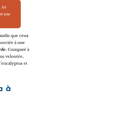
 les
nt une
 tandis que ceux
ssociée à une
rde
. Comparé à
us veloutée,
’eucalyptus et
a à