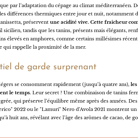
lique par l’adaptation du cépage au climat méditerranéen. D
des différences thermiques entre jour et nuit, notamment d
anissetta, préservent
une acidité vive. Cette fraîcheur co
l sicilien, tandis que les tanins, présents mais élégants, ren
vins élevés en amphores, comme certains millésimes récent
e qui rappelle la proximité de la mer.
tiel de garde surprenant
s légers se consomment rapidement (jusqu’à quatre ans),
les
ient le temps
. Leur secret ? Une combinaison de tanins fer
tégrée, qui préserve l’équilibre même après des années. De
rico" 2022 ou le "Lamuri" Nero d’Avola 2021 montrent un 
qu’à huit ans, révélant avec l’âge des arômes de cacao, de 