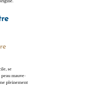
rigine.
tre
re
ile, se
a peau mauve-
rime pleinement