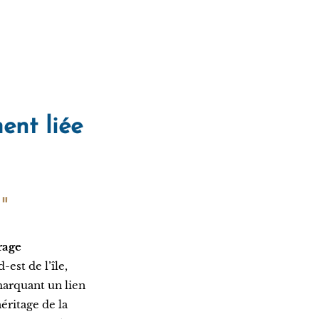
ent liée
"
rage
-est de l’île,
marquant un lien
héritage de la