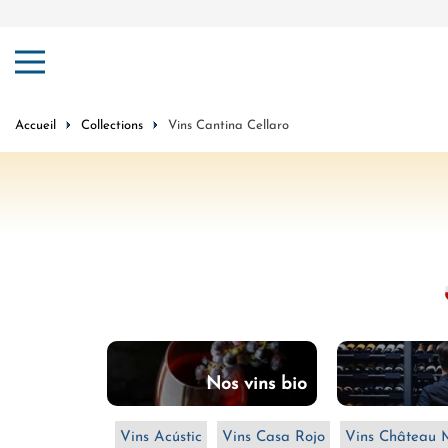
er au contenu
Accueil
Collections
Vins Cantina Cellaro
du moment
Nos vins bio
Vins Acústic
Vins Casa Rojo
Vins Château 