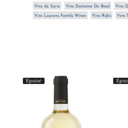
Vins de Syrie
Vins Domaine De Baal
Vins 
Vins Lourens Family Wines
Vins Rijk's
Vins 
Cantina
Cantina
Épuisé
Épui
Cellaro
Cellaro
Lumà
Usulea
Grillo
Nero
2022
d'Avola
2022