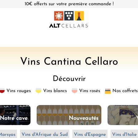
10€ offerts sur votre première commande !
L
Vins Cantina Cellaro
e
Découvrir
r
Vins rouges
Vins blancs
Vins rosés
Nos coffrets
e
c
Notre cave
Nouveautés
u
e
Marsyas
Vins d'Afrique du Sud
Vins d'Espagne
Vins d'Italie