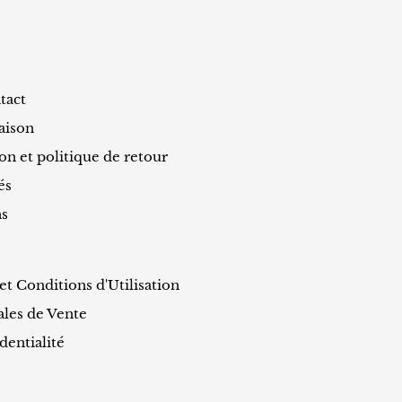
tact
aison
ion et politique de retour
és
ns
t Conditions d'Utilisation
les de Vente
dentialité