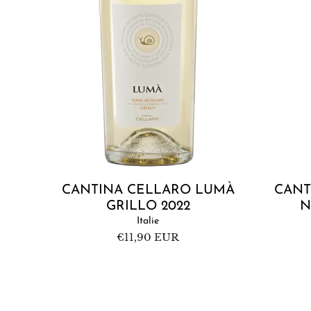
Épuisé
CANTINA CELLARO LUMÀ
CANT
GRILLO 2022
N
Italie
Prix
€11,90 EUR
habituel