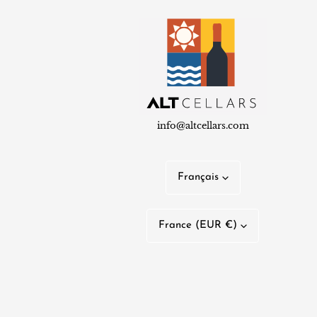
info@altcellars.com
L
Français
a
P
n
France (EUR €)
a
g
y
u
s
e