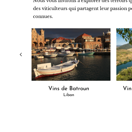
Nous vous invitons à explorer des terroirs q
des viticulteurs qui partagent leur passion 
connues.
nèse
Vins de Batroun
Vin
Liban