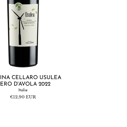
Épuisé
INA CELLARO USULEA
ERO D'AVOLA 2022
Italie
Prix
€12,90 EUR
habituel