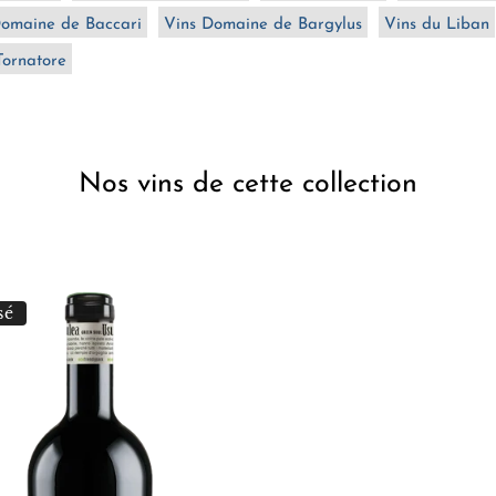
Domaine de Baccari
Vins Domaine de Bargylus
Vins du Liban
i
Tornatore
l
:
Nos vins de cette collection
sé