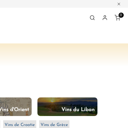
Ferm
0
Obj
Connexio
Vins d'Orient
Vins du Liban
Vins de Croatie
Vins de Grèce