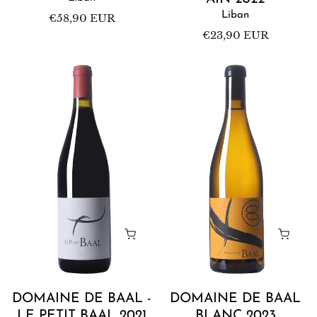
Liban
Prix
€58,90 EUR
habituel
Prix
€23,90 EUR
habituel
Domaine
Domaine
de
de
Baal
Baal
-
Blanc
Le
2023
Petit
Baal
2021
Ajouter au panier
Ajoute
DOMAINE DE BAAL -
DOMAINE DE BAAL
LE PETIT BAAL 2021
BLANC 2023