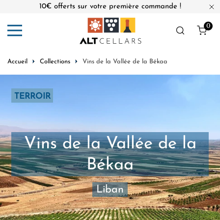
10€ offerts sur votre première commande !
er au contenu
Fe
0
Obj
Accueil
Collections
Vins de la Vallée de la Békaa
TERROIR
Vins de la Vallée de la
Békaa
Liban