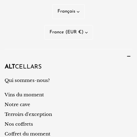
L
Français
a
n
P
France (EUR €)
g
a
u
y
e
s
/
ALT
CELLARS
r
Qui sommes-nous?
é
Vins du moment
g
i
Notre cave
o
Terroirs d'exception
n
Nos coffrets
Coffret du moment