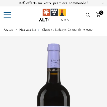
10€ offerts sur votre première commande !
er au contenu
Fe
0
Obj
Accueil
Nos vins bio
Château Kefraya Comte de M 2019