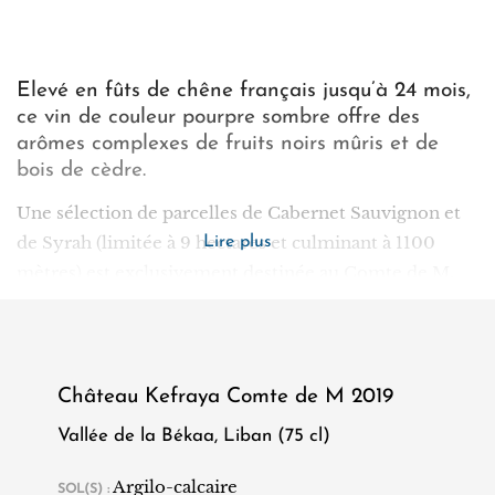
Elevé en fûts de chêne français jusqu’à 24 mois,
ce vin de couleur pourpre sombre offre des
arômes complexes de fruits noirs mûris et de
bois de cèdre.
Une sélection de parcelles de Cabernet Sauvignon et
de Syrah (limitée à 9 hectares et culminant à 1100
Lire plus
mètres) est exclusivement destinée au Comte de M.
Le nez s'ouvre sur des notes envoûtantes de vanille, de
fruits cuits, de cacao, et de café torréfié,
harmonieusement mêlées à un boisé léger. Au second
nez, l'expression devient encore plus captivante avec
Château Kefraya Comte de M 2019
des accents de cuir, de cigare, et de tabac froid,
Vallée de la Békaa, Liban (75 cl)
ajoutant une dimension supplémentaire à la
complexité aromatique du vin. D'une pureté
Argilo-calcaire
SOL(S) :