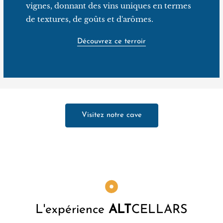
cépages rouges libanais tels que l'Assouad Karech et
vignes, donnant des vins uniques en termes
l'Asmi Noir, après des années de recherches sur le
de textures, de goûts et d'arômes.
terroir en collaboration avec des instituts
internationaux. Les vins de Château Kefraya sont
Découvrez ce terroir
certifiés bio et végan depuis 2022.
Visitez notre cave
L'expérience
ALT
CELLARS