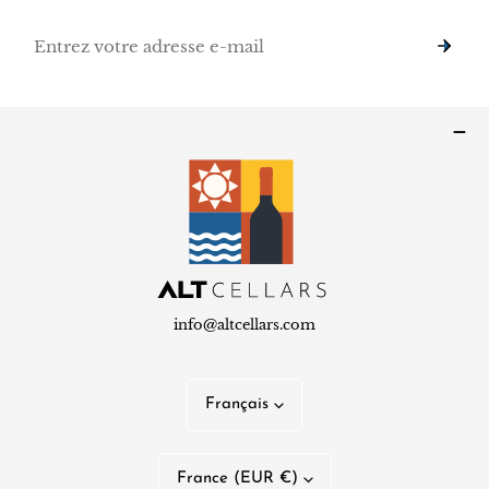
E-
mail
info@altcellars.com
L
Français
a
n
P
France (EUR €)