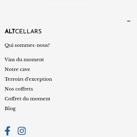
g
a
u
y
e
s
/
ALT
CELLARS
r
Qui sommes-nous?
é
Vins du moment
g
i
Notre cave
o
Terroirs d'exception
n
Nos coffrets
Coffret du moment
Blog