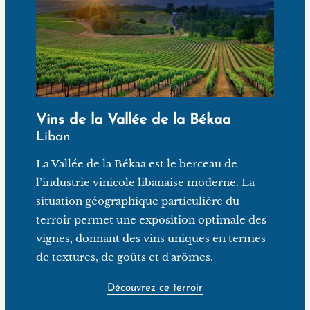
soleil et sont dépourvues d’irrigation. Leur rendement
se limite à une faible moyenne de 35 hl/ha. Cabernet
Sauvignon, Syrah, Chardonnay et Viognier et autres
cépages y côtoient des variétés autochtones, telles que
l'Obeidy, le Merwah et le Meksesse (raisins blancs).
Château Kefraya a également fait revivre d'anciens
Vins de la Vallée de la Békaa
cépages rouges libanais tels que l'Assouad Karech et
Liban
l'Asmi Noir, après des années de recherches sur le
terroir en collaboration avec des instituts
La Vallée de la Békaa est le berceau de
internationaux. Les vins de Château Kefraya sont
l’industrie vinicole libanaise moderne. La
certifiés bio et végan depuis 2022.
situation géographique particulière du
terroir permet une exposition optimale des
vignes, donnant des vins uniques en termes
de textures, de goûts et d'arômes.
Découvrez ce terroir