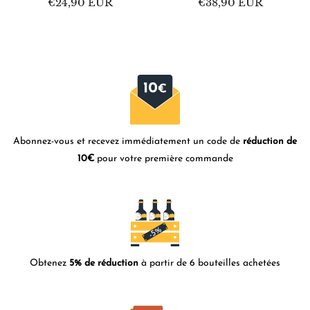
Prix
€24,90 EUR
Prix
€38,90 EUR
habituel
habituel
Abonnez-vous et recevez immédiatement un code de
réduction de
10€
pour votre première commande
Obtenez
5% de réduction
à partir de 6 bouteilles achetées