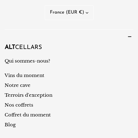
n
P
France (EUR €)
g
a
u
y
e
s
/
ALT
CELLARS
r
Qui sommes-nous?
é
Vins du moment
g
i
Notre cave
o
Terroirs d'exception
n
Nos coffrets
Coffret du moment
Blog