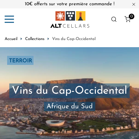
10€ offerts sur votre première commande !
er au contenu
Fe
0
Obj
Accueil
Collections
Vins du Cap-Occidental
TERROIR
Vins du Cap-Occidental
Afrique du Sud