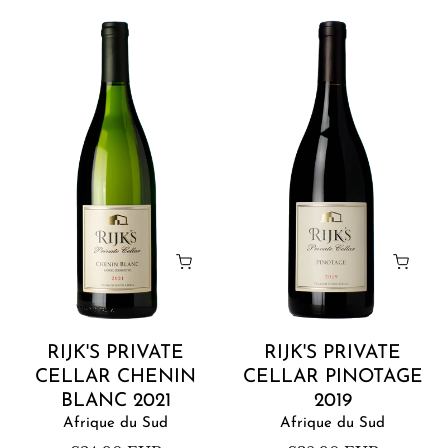
Rijk's
Rijk's
Private
Private
Cellar
Cellar
Chenin
Pinotage
Blanc
2019
2021
Ajouter au panier
Ajoute
RIJK'S PRIVATE
RIJK'S PRIVATE
CELLAR CHENIN
CELLAR PINOTAGE
BLANC 2021
2019
Afrique du Sud
Afrique du Sud