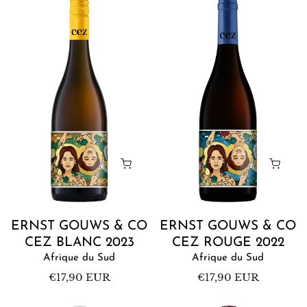
Ernst
Ernst
Gouws
Gouws
&
&
Co
Co
CEZ
CEZ
Blanc
Rouge
2023
2022
Ajouter au panier
Ajoute
ERNST GOUWS & CO
ERNST GOUWS & CO
CEZ BLANC 2023
CEZ ROUGE 2022
Afrique du Sud
Afrique du Sud
Prix
€17,90 EUR
Prix
€17,90 EUR
habituel
habituel