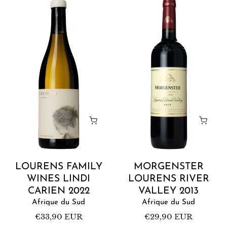
Lourens
Morgenster
Family
Lourens
Wines
River
Lindi
Valley
Carien
2013
2022
Ajouter au panier
Ajoute
LOURENS FAMILY
MORGENSTER
WINES LINDI
LOURENS RIVER
CARIEN 2022
VALLEY 2013
Afrique du Sud
Afrique du Sud
Prix
€33,90 EUR
Prix
€29,90 EUR
habituel
habituel