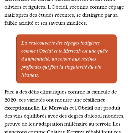
oliviers et figuiers. L'Obeidi, reconnu comme cépage
natif après des études récentes, se distingue par sa
faible acidité et ses saveurs miellées.
La redécouverte des cépages indigènes
comme l'Obeidi et le Merwah est une quête
d'authenticité, un retour aux racines
profondes qui font la singularité du vin
libanais.
Face à des défis climatiques comme la canicule de
2020, ces variétés ont montré une
résilience
exceptionnelle.
Le Merwah
et l'Obeidi
ont produit
des vins équilibrés avec des degrés d'alcool modérés,
preuve de leur adaptation millénaire au terroir. Les
vignerons comme Château Kefraya réhabilitent ces