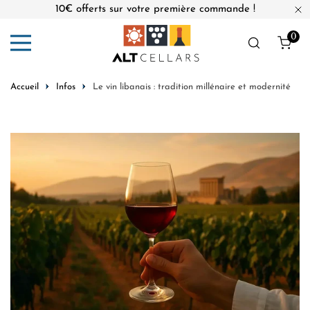
10€ offerts sur votre première commande !
er au contenu
Fe
0
Obj
Accueil
Infos
Le vin libanais : tradition millénaire et modernité