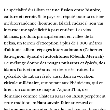
La spécialité du Liban est
une fusion entre histoire,
culture et terroir
. Si le pays est réputé pour sa cuisine
méditerranéenne (houmous, falafel, mézzés),
son vin
incarne une spécificité à part entière
. Les vins
libanais, produits principalement en vallée de la
Békaa, un terroir d’exception à plus de 1 000 mètres
d’altitude,
allient cépages internationaux (Cabernet
Sauvignon, Syrah) et autochtones (Obeidi, Merwah)
.
Ce mélange donne
des rouges puissants et épicés, des
blancs frais et minéraux
, et des rosés fruités. La
spécialité du Liban réside aussi dans sa
vocation
viticole millénaire
, remontant aux Phéniciens, qui en
firent un commerce majeur. Aujourd’hui, des
domaines comme Château Ksara ou IXSIR perpétuent
cette tradition,
mêlant savoir-faire ancestral et
techniques innovantes
. Ainsi, le vin liban est bien plus