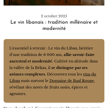
2 octobre 2025
Le vin libanais : tradition millénaire et
modernité
L'essentiel à retenir : Le vin du Liban, héritier
d’une tradition de 6 000 ans,
allie savoir-faire
ancestral et modernité
. Cultivé en altitude dans
la vallée de la Békaa, il
se distingue par ses
arômes complexes
. Découvrez tous les
vins du
Liban
mais surtout le
Domaine de Baal Rouge
,
révélant des notes de fruits noirs, épices et
agrumes.