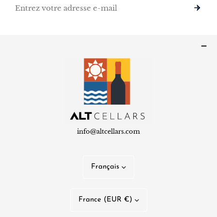
E-
mail
info@altcellars.com
L
Français
a
n
P
France (EUR €)
g
a