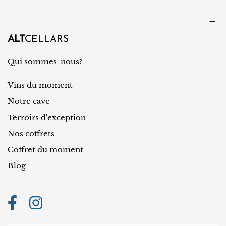
u
y
e
s
/
ALT
CELLARS
r
Qui sommes-nous?
é
Vins du moment
g
i
Notre cave
o
Terroirs d'exception
n
Nos coffrets
Coffret du moment
Blog