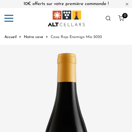
10€ offerts sur votre première commande !
er au contenu
Fe
0
Obj
Accueil
Notre cave
Casa Rojo Enemigo Mío 2022