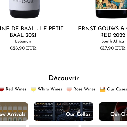
NE DE BAAL - LE PETIT
ERNST GOUWS & 
BAAL 2021
RED 2022
Lebanon
South Africa
Regular
€23,90 EUR
Regular
€17,90 EUR
price
price
Découvrir
Red Wines
White Wines
Rosé Wines
Our Cases
ew Arrivals
Our Cellar
Our Or