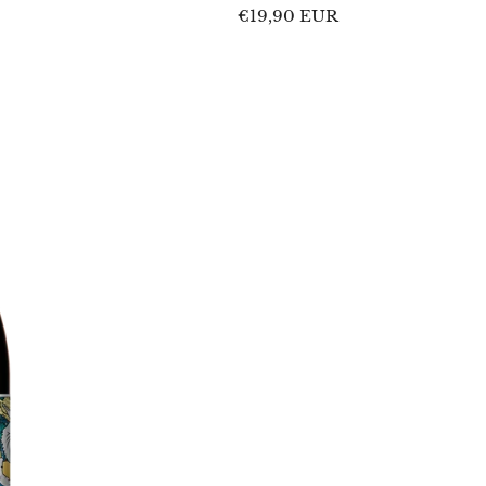
Regular
€19,90 EUR
price