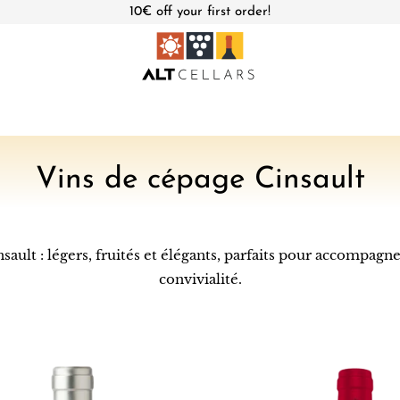
10€ off your first order!
C
Vins de cépage Cinsault
o
l
sault : légers, fruités et élégants, parfaits pour accompag
convivialité.
l
e
c
Château
t
Musar