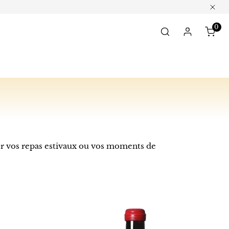
Clos
0
ite
Log in
ner vos repas estivaux ou vos moments de
Fulguro
Vin