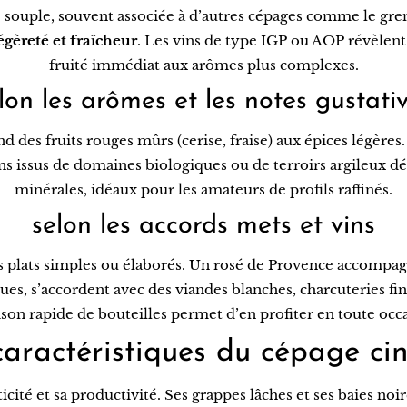
e souple, souvent associée à d’autres cépages comme le gren
égèreté et fraîcheur
. Les vins de type IGP ou AOP révèlent 
fruité immédiat aux arômes plus complexes.
lon les arômes et les notes gustati
nd des fruits rouges mûrs (cerise, fraise) aux épices légère
 issus de domaines biologiques ou de terroirs argileux déve
minérales, idéaux pour les amateurs de profils raffinés.
selon les accords mets et vins
s plats simples ou élaborés. Un rosé de Provence accompag
iques, s’accordent avec des viandes blanches, charcuteries
ison rapide de bouteilles permet d’en profiter en toute occ
caractéristiques du cépage cin
icité et sa productivité. Ses grappes lâches et ses baies noi