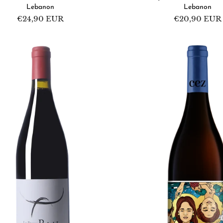
Lebanon
Lebanon
Regular
€24,90 EUR
Regular
€20,90 EUR
price
price
e
Ernst
Gouws
&
Co
CEZ
Red
2022
Add to cart
Add to cart