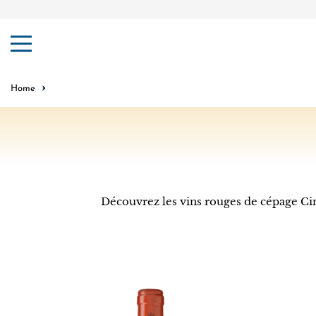
ip to content
Home
Découvrez les vins rouges de cépage Cin
Château
Ixsir
Musar
Grande