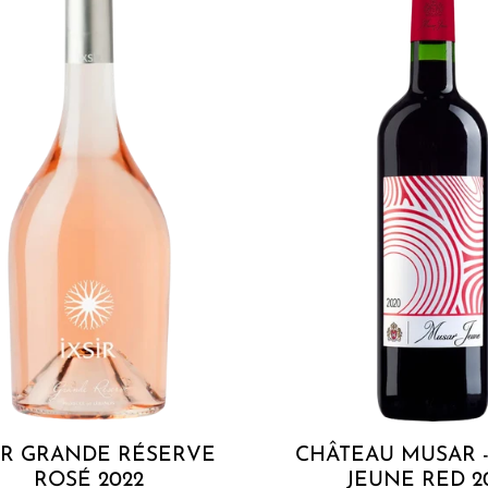
-
i
Musar
o
Jeune
n
Red
2020
:
Add to cart
Add to cart
IR GRANDE RÉSERVE
CHÂTEAU MUSAR 
ROSÉ 2022
JEUNE RED 2