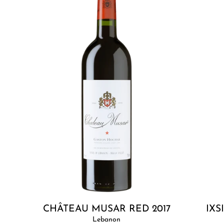
Red
Réserve
2017
Rosé
2022
Add to cart
CHÂTEAU MUSAR RED 2017
IXS
Lebanon