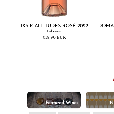
IXSIR ALTITUDES ROSÉ 2022
DOMAI
Lebanon
Regular
€18,90 EUR
price
the Orient
Featured Wines
N