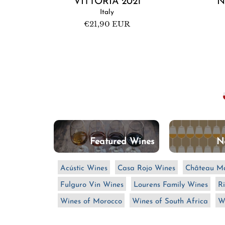
VITTORIA 2021
N
Italy
Regular
€21,90 EUR
price
the Orient
Featured Wines
N
Acústic Wines
Casa Rojo Wines
Château Ma
Fulguro Vin Wines
Lourens Family Wines
Ri
Wines of Morocco
Wines of South Africa
W