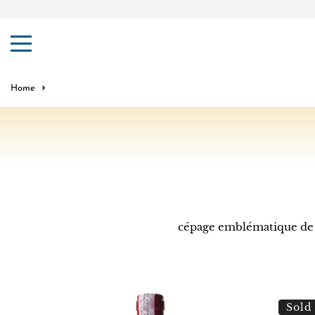
ip to content
Home
cépage emblématique de Sic
Planeta
Cantina
Sold