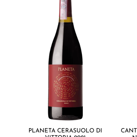
Cerasuolo
Cellaro
Di
Usulea
Vittoria
Nero
2021
d'Avola
2022
Add to cart
PLANETA CERASUOLO DI
CANT