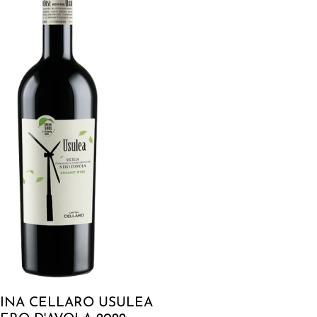
i
o
n
:
Sold out
INA CELLARO USULEA