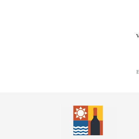
V
Ema