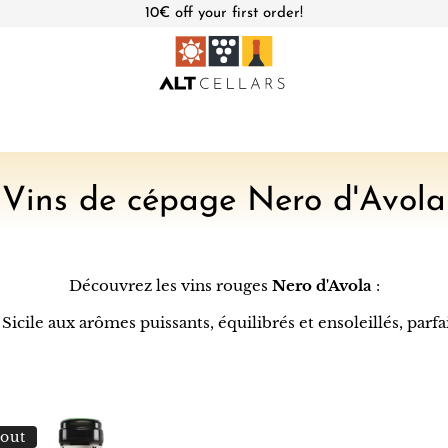
10€ off your first order!
C
Vins de cépage Nero d'Avola
o
l
Découvrez les vins rouges
Nero d'Avola
:
l
ile aux arômes puissants, équilibrés et ensoleillés, parfai
e
c
t
 out