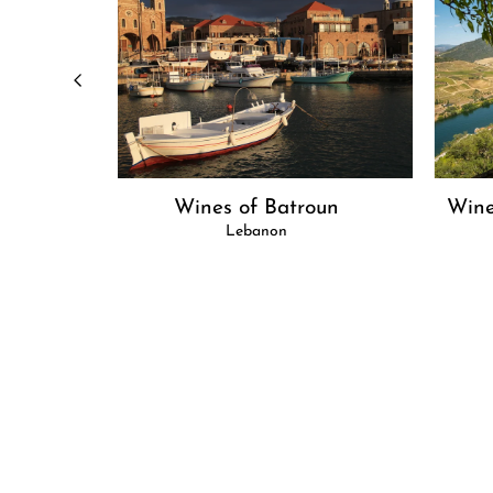
rn Cape
Wines of Batroun
Wine
Lebanon