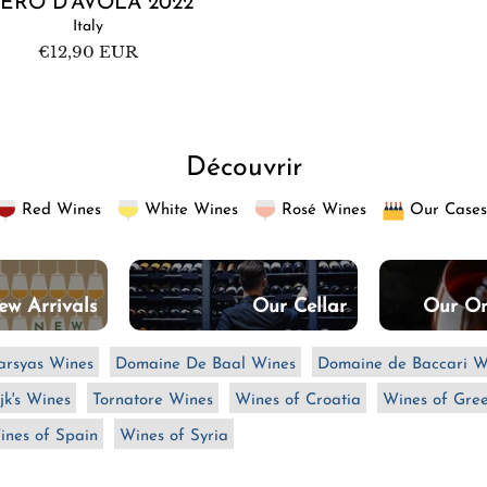
ERO D'AVOLA 2022
Italy
Regular
€12,90 EUR
price
Découvrir
Red Wines
White Wines
Rosé Wines
Our Cases
ew Arrivals
Our Cellar
Our Or
rsyas Wines
Domaine De Baal Wines
Domaine de Baccari W
jk's Wines
Tornatore Wines
Wines of Croatia
Wines of Gre
ines of Spain
Wines of Syria