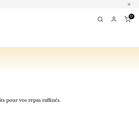
Clos
0
ite
Log in
ts pour vos repas raffinés.