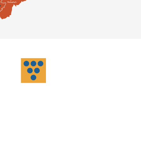
-romaine, était frappée de symboles relatifs
ent même baptisé la région "Botrys", qui
isqu’il bénéficie de près de 300 jours
pice et en même temps rare ! Le sol est
erne moins de 3% des régions viticoles dans
ées 90 et au début des années 2000,
truction n’a pas donné de résultats au
nés de vignes plantées en terrasse.