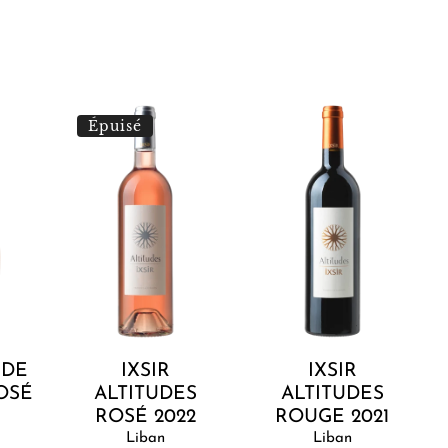
Ixsir
Ixsir
I
Épuisé
Altitudes
Altitudes
A
Rosé
Rouge
2022
2021
ier
Épuisé
Ajouter au panier
NDE
IXSIR
IXSIR
OSÉ
ALTITUDES
ALTITUDES
ROSÉ 2022
ROUGE 2021
Liban
Liban