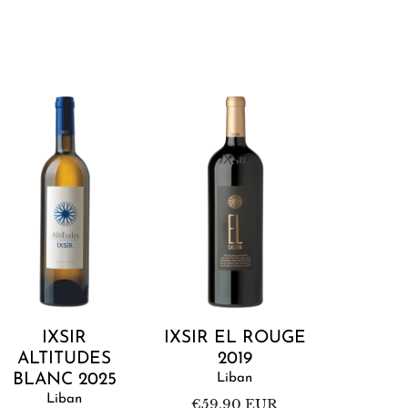
xsir
Ixsir
ltitudes
El
Blanc
Rouge
2025
2019
Ajouter au panier
Ajouter au panier
IXSIR
IXSIR EL ROUGE
ALTITUDES
2019
BLANC 2025
Liban
Liban
Prix
€59,90 EUR