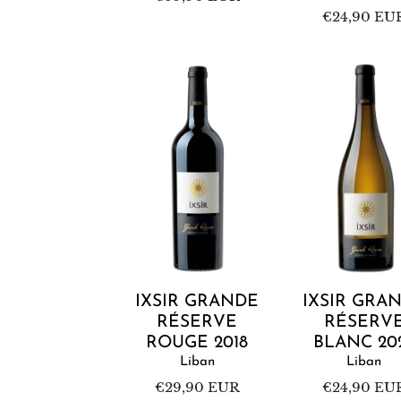
habituel
Prix
€24,90 EU
habituel
Ixsir
Ixsir
Grande
Grande
Réserve
Réserve
Rouge
Blanc
2018
2025
Ajouter au panier
Ajouter au pan
IXSIR GRANDE
IXSIR GRA
RÉSERVE
RÉSERV
ROUGE 2018
BLANC 20
Liban
Liban
Prix
€29,90 EUR
Prix
€24,90 EU
habituel
habituel