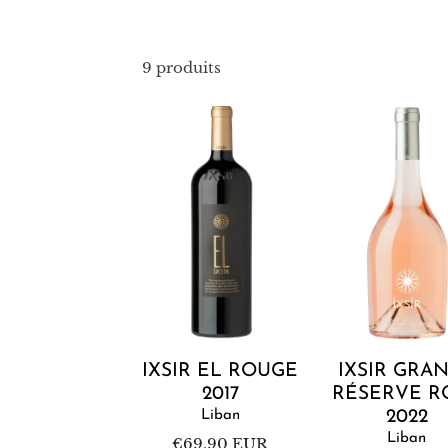
9 produits
Ixsir
Ixsir
El
Grande
Rouge
Réserve
2017
Rosé
2022
Ajouter au panier
Ajouter au pan
IXSIR EL ROUGE
IXSIR GRA
2017
RÉSERVE R
Liban
2022
Liban
Prix
€69,90 EUR