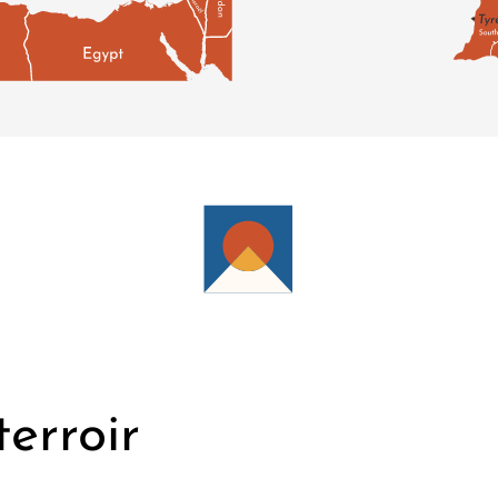
 transport du vin. La monnaie locale, durant l'époque gréco
 la grappe de raisin. Et les Grecs d’Alexandre Le Grand avai
 aux vignes qui dominaient l’agriculture d’alors.
u vin sur un terroir propice pour la culture de la vigne, pu
l reçoit les brises fraîches venant de la Méditerranée. Pro
entrecoupées de plaques de calcaire – spécificité qui conc
lture de la région connait une renaissance à la fin des ann
 reconstruction du Liban avait été entamée. Si cette recons
ses fruits à Batroun, dont les coteaux sont désormais jalon
erroir