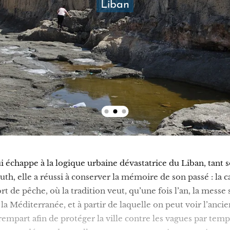
Liban
ui échappe à la logique urbaine dévastatrice du Liban, tant 
h, elle a réussi à conserver la mémoire de son passé : la c
t de pêche, où la tradition veut, qu’une fois l’an, la messe s
 Méditerranée, et à partir de laquelle on peut voir l’ancie
rempart afin de protéger la ville contre les vagues par tem