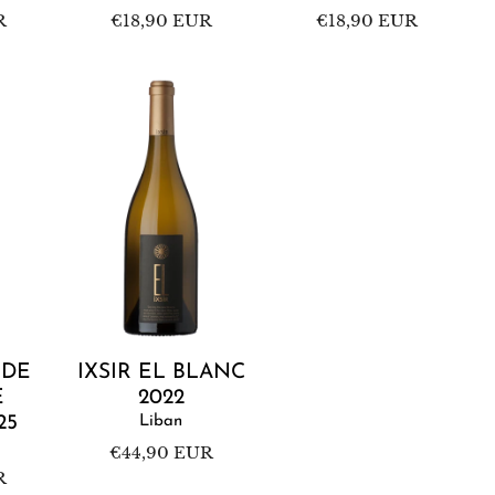
R
Prix
€18,90 EUR
Prix
€18,90 EUR
habituel
habituel
Ixsir
El
Blanc
2022
ier
Ajouter au panier
NDE
IXSIR EL BLANC
E
2022
25
Liban
Prix
€44,90 EUR
habituel
R