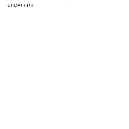
habituel
Prix
€18,90 EUR
habituel