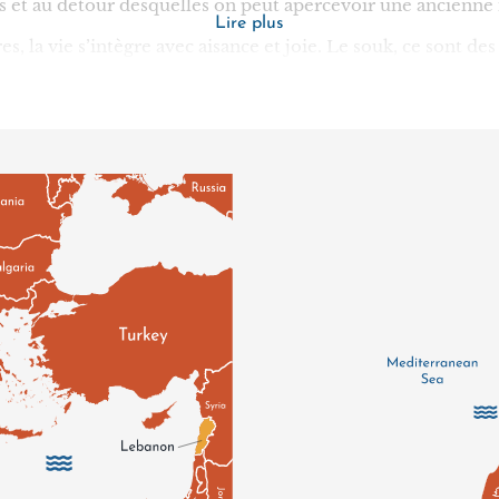
és et au détour desquelles on peut apercevoir une ancienn
Lire plus
es, la vie s’intègre avec aisance et joie. Le souk, ce sont d
Le front de mer, c’est une série de plages de galets, entrec
s aussi une étendue qui accueille des concerts ou des expos
 la limonade : pressez vos citrons, laissez reposer le jus da
t une rasade d’eau de fleur d’oranger. Pour le reste, un déb
de la menthe, du basilic ou de la fraise… Mais ne nous arrêto
pte 68 villages, alignés comme une étroite langue de terre a
 la famille Basbous, transformé en salle d’exposition en ple
es ; ou encore, plus haut, allant jusqu’à 1800 m au-dessus
ban et de magnifiques cascades naturelles (pour y parvenir,
ôtes installés dans d’anciennes maisons rénovées, se greffe
posent des dégustations et, pour certains d’entre eux, de qu
remonte à très loin. Comme partout au Liban. De la période