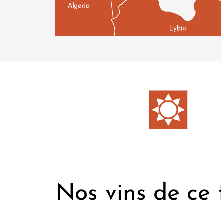
de poterie et des amphores ayant servies au
au vin : la figure de Dionysos, l'amphore ou
signifie « la grappe de raisin », en référence
Ces traces racontent la présence ancestrale d
d’ensoleillement par an, en même temps qu’i
principalement composé d'argiles ferriques 
le monde. Longtemps mise de côté, la viticu
renaissance initiée durant une période où la
niveau d’un pays, elle a tout de même porté 
Nos vins de ce t