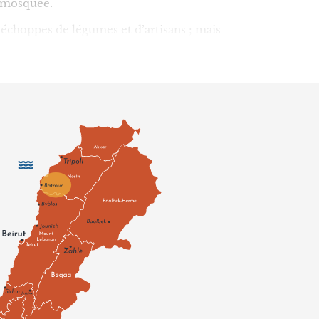
e mosquée.
es échoppes de légumes et d’artisans ; mais
oupés de pubs où boire un verre les pieds dans
itions de photos entre ses bougainvillées
ns les zestes durant une nuit ; le lendemain,
at demeure entre les conservateurs qui s’en
ns pas à ces débats de citrons !
llant de la mer vers les collines, dont
in air, les œuvres d’art en occupant chaque
 du niveau de la mer, Tannourine, qui
 suivre l’aqueduc romain).
 la Route des Vins, puisque les collines
oi se restaurer. Il faut dire que la
 phénicienne, ont été retrouvées des pièces