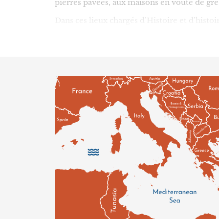
pierres pavées, aux maisons en voûte de gr
Dans ces lieux chargés d’Histoire et d’histoir
aussi des restaurants et des boîtes de nuit. 
l’eau en admirant le coucher de soleil ; mai
fuchsia, orange et jaune.
Batroun, c’est historiquement le haut lieu de
retirez les zestes, ajoutez de l’eau sucrée e
tiennent là, et les modernes, qui y ajoutent 
Au-delà de la ville, la région de Batroun com
Rachana, village d’origine des sculpteurs de
recoin ; Douma, aux 240 maisons patrimonial
héberge la plus grande forêt de cèdres au Li
A ce parcours parsemé de B&B et maisons d'h
sont jalonnées de nombreux vignobles qui pro
tradition vinicole de la région de Batroun 