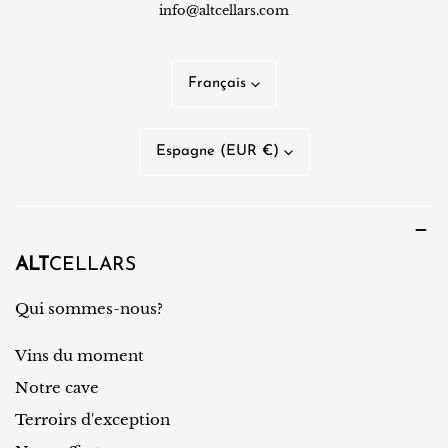
info@altcellars.com
L
Français
a
n
P
Espagne (EUR €)
g
a
u
y
e
s
/
ALT
CELLARS
r
Qui sommes-nous?
é
Vins du moment
g
i
Notre cave
o
Terroirs d'exception