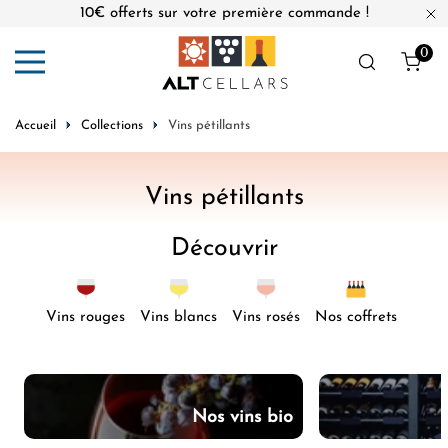
10€ offerts sur votre première commande !
er au contenu
Fe
0
Obj
Accueil
Collections
Vins pétillants
L
Vins pétillants
e
Découvrir
r
e
c
Vins rouges
Vins blancs
Vins rosés
Nos coffrets
u
e
i
Nos vins bio
l