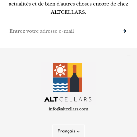
actualités et de bien d'autres choses encore de chez
ALT
CELLARS.
E-
mail
info@altcellars.com
L
Français