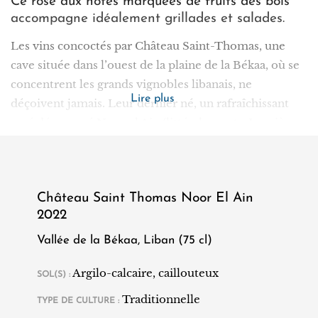
Ce rosé aux notes marquées de fruits des bois
accompagne idéalement grillades et salades.
Les vins concoctés par Château Saint-Thomas, une
cave située dans l’ouest de la plaine de la Békaa, où se
concentrent les grands vignobles libanais, ne
Lire plus
déçoivent jamais. Leur dernier né, un rafraîchissant
rosé dénommé Noor el Ain (littéralement « Lumière
des Yeux »), une expression affectueuse de la langue
arabe, n’échappe pas à la règle.
Petite bombe fruitée, à la robe rose assez claire, ce vin
Château Saint Thomas Noor El Ain
gourmand propose une jolie matière en bouche : les
2022
saveurs de fruits des bois, en particulier de fraises, se
Vallée de la Békaa, Liban (75 cl)
marient à des sensations de fruits à chair blanche.
Pensé pour être un « adorable rosé d’été », facile à
Argilo-calcaire, caillouteux
SOL(S) :
boire et sans prise de tête, il est idéal en apéritif de
Traditionnelle
même qu’il accompagne merveilleusement grillades
TYPE DE CULTURE :