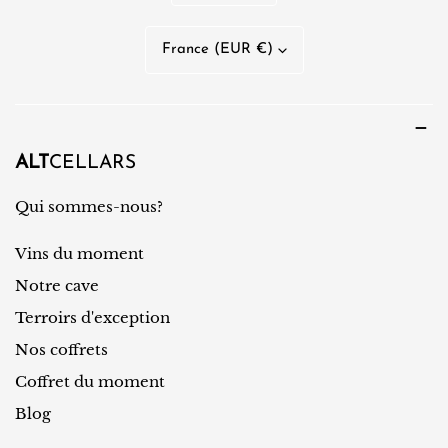
a
n
P
France (EUR €)
g
a
u
y
e
s
/
ALT
CELLARS
r
Qui sommes-nous?
é
Vins du moment
g
i
Notre cave
o
Terroirs d'exception
n
Nos coffrets
Coffret du moment
Blog