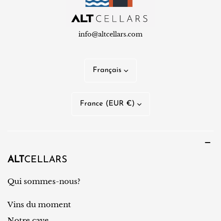
info@altcellars.com
L
Français
a
n
P
France (EUR €)
g
a
u
y
e
s
/
ALT
CELLARS
r
Qui sommes-nous?
é
Vins du moment
g
Notre cave