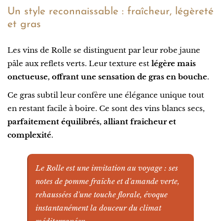
Un style reconnaissable : fraîcheur, légèreté
et gras
Les vins de Rolle se distinguent par leur robe jaune
pâle aux reflets verts. Leur texture est
légère mais
onctueuse, offrant une sensation de gras en bouche
.
Ce gras subtil leur confère une élégance unique tout
en restant facile à boire. Ce sont des vins blancs secs,
parfaitement équilibrés, alliant fraîcheur et
complexité
.
Le Rolle est une invitation au voyage : ses
notes de pomme fraîche et d'amande verte,
rehaussées d'une touche florale, évoque
instantanément la douceur du climat