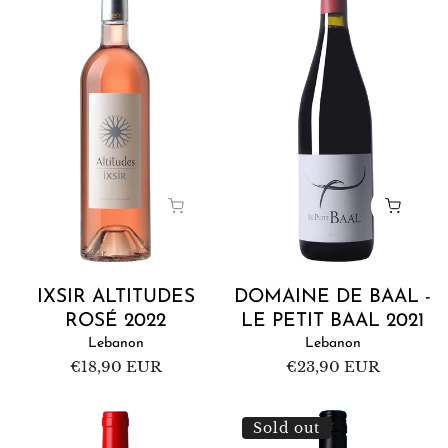
Altitudes
de
Rosé
Baal
2022
-
Le
Petit
Baal
2021
IXSIR ALTITUDES
DOMAINE DE BAAL -
ROSÉ 2022
LE PETIT BAAL 2021
Lebanon
Lebanon
Regular
€18,90 EUR
Regular
€23,90 EUR
price
price
Château
Gaia
Sold out
Kefraya
Nōtios