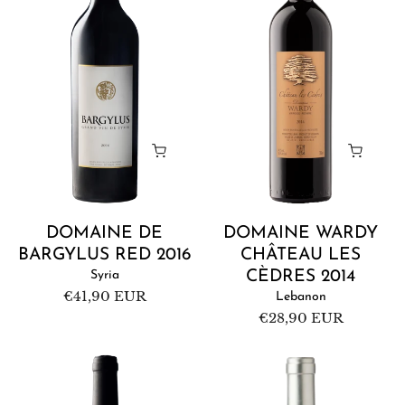
Red
Les
n
2016
Cèdres
:
2014
DOMAINE DE
DOMAINE WARDY
BARGYLUS RED 2016
CHÂTEAU LES
Syria
CÈDRES 2014
Regular
€41,90 EUR
Lebanon
price
Regular
€28,90 EUR
price
Château
Ixsir
Marsyas
Grande