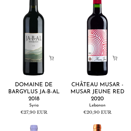
Bargylus
-
Ja-
Musar
b-
Jeune
al
Red
2018
2020
DOMAINE DE
CHÂTEAU MUSAR -
BARGYLUS JA-B-AL
MUSAR JEUNE RED
2018
2020
Syria
Lebanon
Regular
€27,90 EUR
Regular
€20,90 EUR
price
price
Château
Ixsir