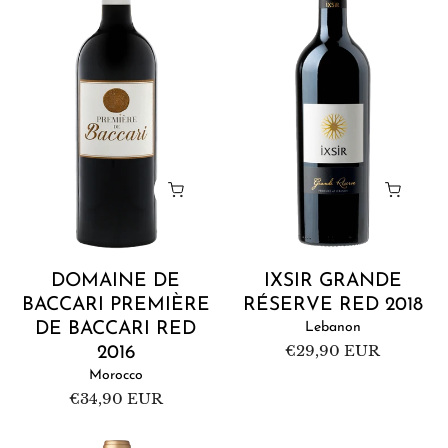
Baccari
Réserve
Première
Red
de
2018
Baccari
Red
2016
DOMAINE DE
IXSIR GRANDE
BACCARI PREMIÈRE
RÉSERVE RED 2018
DE BACCARI RED
Lebanon
Regular
€29,90 EUR
2016
price
Morocco
Regular
€34,90 EUR
price