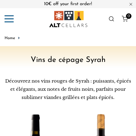
10€ off your first order!
ip to content
Cl
0
ite
Home
C
Vins de cépage Syrah
o
l
Découvrez nos vins rouges de Syrah : puissants, épicés
l
et élégants, aux notes de fruits noirs, parfaits pour
e
sublimer viandes grillées et plats épicés.
c
t
Domaine
Domaine
i
de
Wardy
Bargylus
Château
o