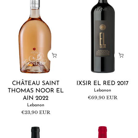
Thomas
Red
Noor
2017
El
Ain
2022
CHÂTEAU SAINT
IXSIR EL RED 2017
THOMAS NOOR EL
Lebanon
Regular
€69,90 EUR
AIN 2022
price
Lebanon
Regular
€23,90 EUR
price
Domaine
Château
de
Musar