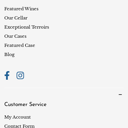
y
Featured Wines
/
r
Our Cellar
e
Exceptional Terroirs
g
Our Cases
i
Featured Case
o
Blog
n
Customer Service
My Account
Contact Form