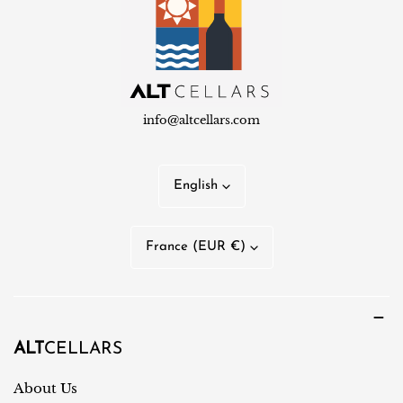
info@altcellars.com
L
English
a
n
C
France (EUR €)
g
o
u
u
a
n
g
t
ALT
CELLARS
e
r
About Us