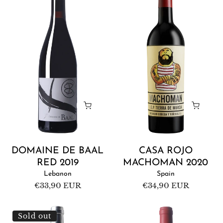
de
Rojo
Baal
Machoman
Red
2020
2019
DOMAINE DE BAAL
CASA ROJO
RED 2019
MACHOMAN 2020
Lebanon
Spain
Regular
€33,90 EUR
Regular
€34,90 EUR
price
price
Ixsir
Domaine
Sold out