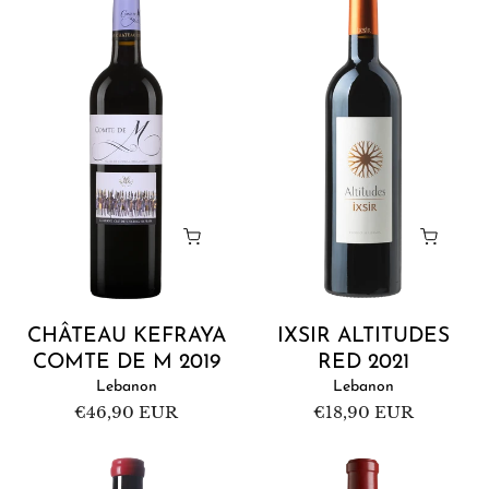
Kefraya
Altitudes
Comte
Red
de
2021
M
2019
CHÂTEAU KEFRAYA
IXSIR ALTITUDES
COMTE DE M 2019
RED 2021
Lebanon
Lebanon
Regular
€46,90 EUR
Regular
€18,90 EUR
price
price
Domaine
Casa