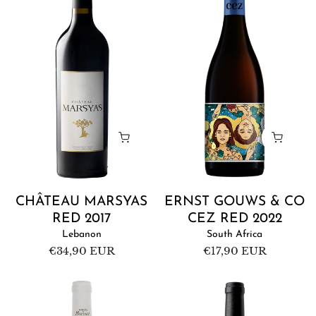
Red
&
2017
Co
CEZ
Red
2022
CHÂTEAU MARSYAS
ERNST GOUWS & CO
RED 2017
CEZ RED 2022
Lebanon
South Africa
Regular
€34,90 EUR
Regular
€17,90 EUR
price
price
Domaine
Ixsir
de
Grande