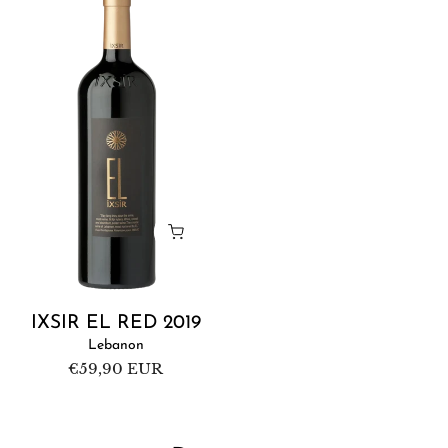
Ixsir
El
Red
2019
IXSIR EL RED 2019
Lebanon
Regular
€59,90 EUR
price