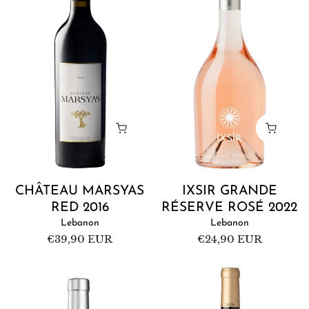
Red
Réserve
2016
Rosé
2022
CHÂTEAU MARSYAS
IXSIR GRANDE
RED 2016
RÉSERVE ROSÉ 2022
Lebanon
Lebanon
Regular
€39,90 EUR
Regular
€24,90 EUR
price
price
Château
Ixsir
Saint
El