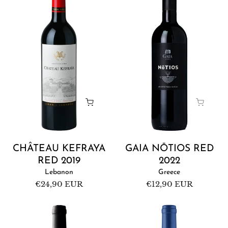
Red
Red
2019
2022
CHÂTEAU KEFRAYA
GAIA NŌTIOS RED
RED 2019
2022
Lebanon
Greece
Regular
€24,90 EUR
Regular
€12,90 EUR
price
price
Château
Ernst
Marsyas
Gouws