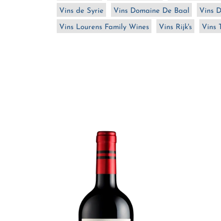
Vins de Syrie
Vins Domaine De Baal
Vins 
Vins Lourens Family Wines
Vins Rijk's
Vins 
Silvio
Silvio
Carta
Carta
Po
Su
Tui
Puddu
Cagnulari
Vermen
2022
2023