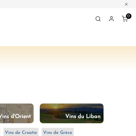
Ferm
0
Obj
Connexio
Vins d'Orient
Vins du Liban
Vins de Croatie
Vins de Grèce