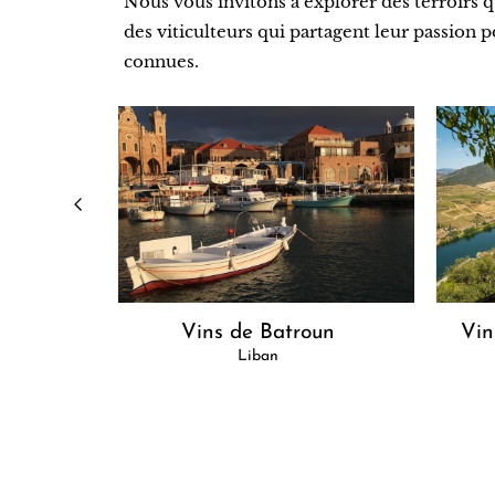
Nous vous invitons à explorer des terroirs q
des viticulteurs qui partagent leur passion 
connues.
nèse
Vins de Batroun
Vin
Liban