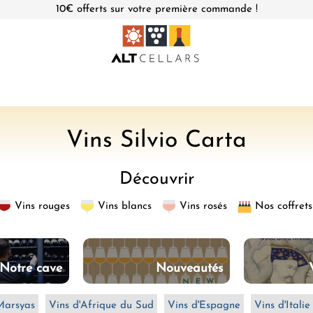
10€ offerts sur votre première commande !
L
Vins Silvio Carta
e
Découvrir
r
Vins rouges
Vins blancs
Vins rosés
Nos coffrets
e
c
Notre cave
Nouveautés
u
e
Marsyas
Vins d'Afrique du Sud
Vins d'Espagne
Vins d'Italie