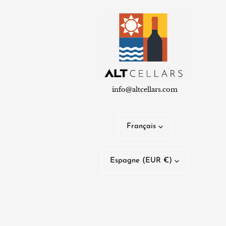
info@altcellars.com
L
Français
a
P
n
Espagne (EUR €)
a
g
y
u
s
e