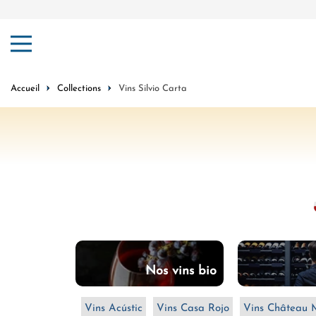
er au contenu
Accueil
Collections
Vins Silvio Carta
du moment
Nos vins bio
Vins Acústic
Vins Casa Rojo
Vins Château 